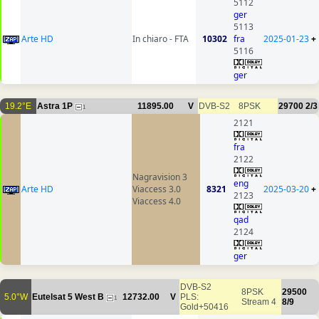
5112
ger
5113
Arte HD
In chiaro - FTA
10302
fra
2025-01-23
+
5116
ger
19.2°E
Astra 1P
11895.00
V
DVB-S2
8PSK
29700
2/3
1
2121
fra
2122
Nagravision 3
eng
Arte HD
Viaccess 3.0
8321
2025-03-20
+
2123
Viaccess 4.0
qad
2124
ger
DVB-S2
8PSK
29500
5.0°W
Eutelsat 5 West B
12732.00
V
PLS:
1
Stream 4
8/9
Gold+50416