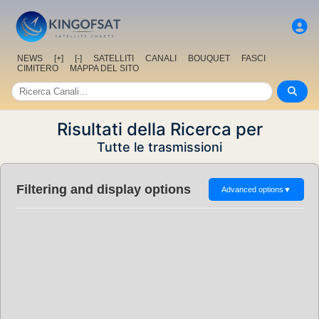
NEWS
[+]
[-]
SATELLITI
CANALI
BOUQUET
FASCI
CIMITERO
MAPPA DEL SITO
Risultati della Ricerca per
Tutte le trasmissioni
Filtering and display options
Advanced options
▼