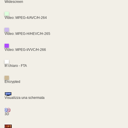
Widescreen
Video: MPEG-4/AVC/H-264
Video: MPEG-H/HEVC/H-265
Video: MPEG-I/VVC/H-266
In chiaro - FTA
Encrypted
Visualizza una schermata
3D