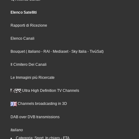
Elenco Satelliti
Rapporti di Ricezione
Elenco Canali
Bouquet
(
Italiano
- RAI
- Mediaset
- Sky Italia
- TivùSat
)
Il Cimitero Dei Canali
Le Immagini più Ricercate
Ultra High Definition TV Channels
Channels broadcasting in 3D
DAB over DVB transmissions
Italiano
Categoria: Sport, In chiaro - FTA