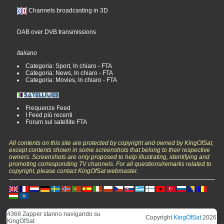
Channels broadcasting in 3D
DAB over DVB transmissions
Italiano
Categoria: Sport, In chiaro - FTA
Categoria: News, In chiaro - FTA
Categoria: Movies, In chiaro - FTA
Frequenze Feed
I Feed più recenti
Forum sul satellite FTA
All contents on this site are protected by copyright and owned by KingOfSat,
except contents shown in some screenshots that belong to their respective
owners. Screenshots are only proposed to help illustrating, identifying and
promoting corresponding TV channels. For all questions/remarks related to
copyright, please contact KingOfSat webmaster.
4368 Zapper stanno navigando su
Copyright
KingOfSat
2026
KingOfSat