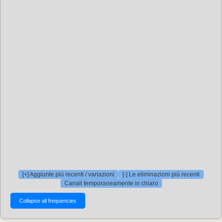
[+] Aggiunte più recenti / variazioni
[-] Le eliminazioni più recenti
Canali temporaneamente in chiaro