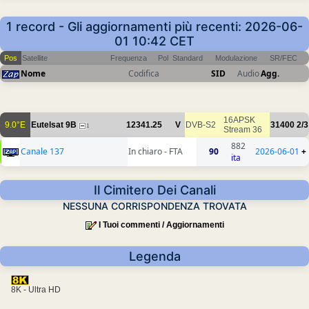
1 record - Gli aggiornamenti più recenti: 2026-06-
01 10:42 CET
Pos
Satellite
Frequenza
Pol
Standard
Modulazione
SR/FEC
Nome
Codifica
SID
Audio
Agg.
16APSK
9.0°E
Eutelsat 9B
12341.25
V
DVB-S2
31400
2/3
1
Stream 36
882
Canale 137
In chiaro - FTA
90
2026-06-01
+
ita
Il Cimitero Dei Canali
NESSUNA CORRISPONDENZA TROVATA
I Tuoi commenti / Aggiornamenti
Legenda
8K - Ultra HD