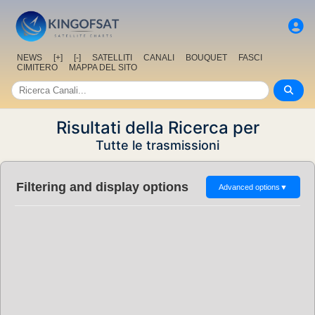
NEWS
[+]
[-]
SATELLITI
CANALI
BOUQUET
FASCI
CIMITERO
MAPPA DEL SITO
Risultati della Ricerca per
Tutte le trasmissioni
Filtering and display options
Advanced options
▼