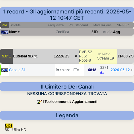
1 record - Gli aggiornamenti più recenti: 2026-05-
12 10:47 CET
Pos
Satellite
Frequenza
Pol
Standard
Modulazione
SR/FEC
Nome
Codifica
SID
Audio
Agg.
DVB-S2
16APSK
9.0°E
Eutelsat 9B
12226.25
V
PLS:
31400
2/3
1
Stream 19
Root+8
3271
Canale 81
In chiaro - FTA
6818
2026-05-12
+
ita
Il Cimitero Dei Canali
NESSUNA CORRISPONDENZA TROVATA
I Tuoi commenti / Aggiornamenti
Legenda
8K - Ultra HD