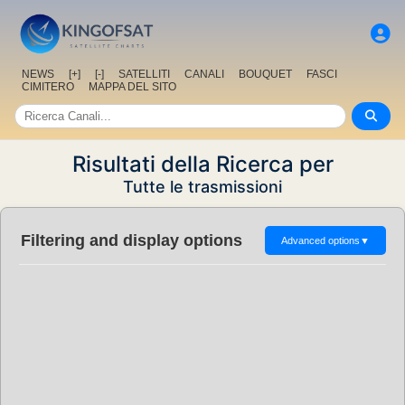
NEWS
[+]
[-]
SATELLITI
CANALI
BOUQUET
FASCI
CIMITERO
MAPPA DEL SITO
Risultati della Ricerca per
Tutte le trasmissioni
Filtering and display options
Advanced options
▼