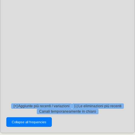
[+] Aggiunte più recenti / variazioni
[-] Le eliminazioni più recenti
Canali temporaneamente in chiaro