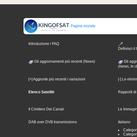
Pagina iniziale
Introduzione / FAQ
Definisci il 
Gli aggiornamenti più recenti (News)
Gli aggi
(News, In c
[+] Aggiunte più recenti / variazioni
[-] Le elimi
Elenco Satelliti
Rapporti d
Il Cimitero Dei Canali
Le Immagin
DAB over DVB transmissions
Italiano
Categori
Categori