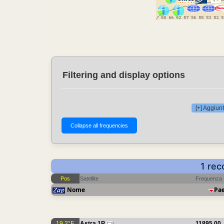
Filtering and display options
[+] Aggiunt
1 rec
Pos
Satellite
Frequenza
Nome
Pa
19.2°E
Astra 1P
11895.00