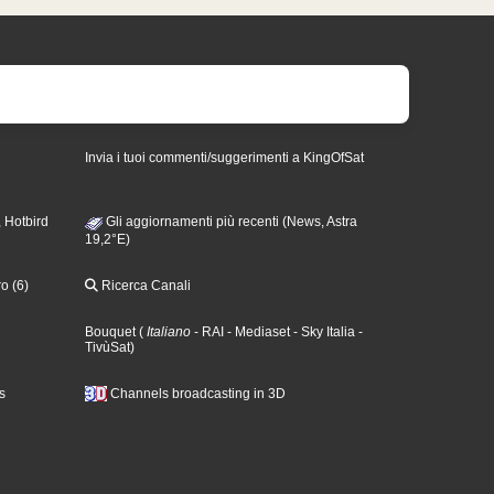
Invia i tuoi commenti/suggerimenti a KingOfSat
 Hotbird
Gli aggiornamenti più recenti (News, Astra
19,2°E)
o (6)
Ricerca Canali
Bouquet
(
Italiano
- RAI
- Mediaset
- Sky Italia
-
TivùSat
)
s
Channels broadcasting in 3D