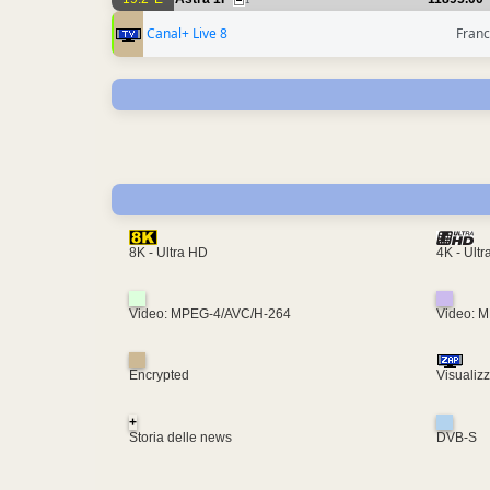
1
Canal+ Live 8
Franc
4K - Ult
8K - Ultra HD
Video: MPEG-4/AVC/H-264
Video: 
Encrypted
Visualiz
+
Storia delle news
DVB-S