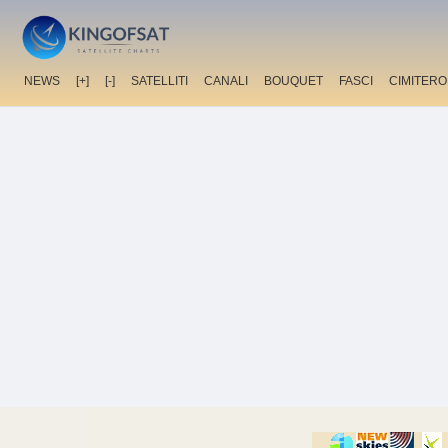
NEWS
[+]
[-]
SATELLITI
CANALI
BOUQUET
FASCI
CIMITERO