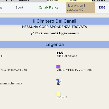
Nagravision 3
ia
Sport
Canal+ France
8306
Viaccess 4.0
Il Cimitero Dei Canali
NESSUNA CORRISPONDENZA TROVATA
I Tuoi commenti / Aggiornamenti
Legenda
ra HD
Alta Definizione
MPEG-H/HEVC/H-265
Video: MPEG-I/VVC/H-266
za una schermata
3D
DVB-S2