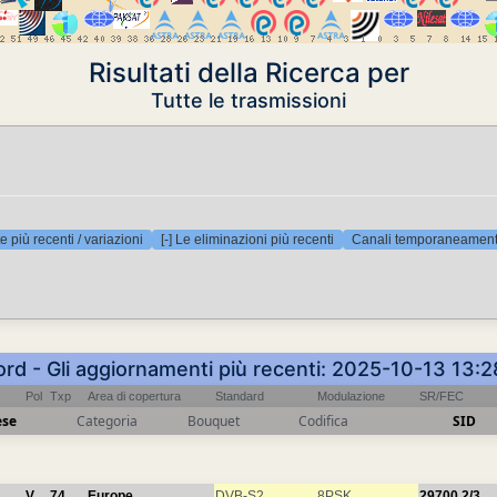
Risultati della Ricerca per
Tutte le trasmissioni
e più recenti / variazioni
[-] Le eliminazioni più recenti
Canali temporaneamente
ord - Gli aggiornamenti più recenti: 2025-10-13 13:
Pol
Txp
Area di copertura
Standard
Modulazione
SR/FEC
ese
Categoria
Bouquet
Codifica
SID
V
74
Europe
DVB-S2
8PSK
29700
2/3