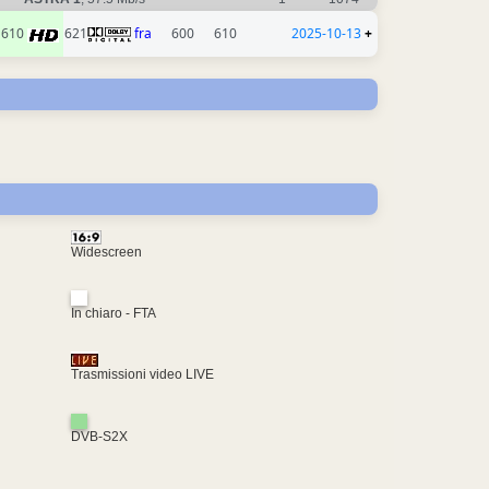
610
621
fra
600
610
2025-10-13
+
Widescreen
In chiaro - FTA
Trasmissioni video LIVE
DVB-S2X