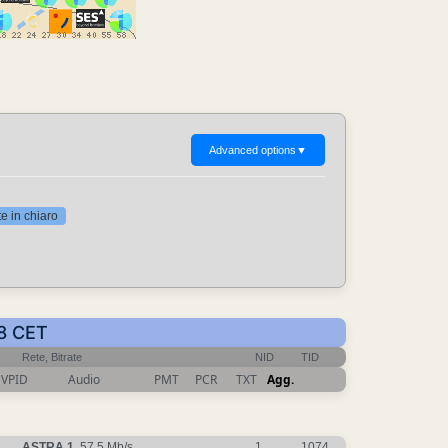
Advanced options
▼
 in chiaro
28 CET
Rete, Bitrate
NID
TID
VPID
Audio
PMT
PCR
TXT
Agg.
ASTRA 1
, 57.5 Mb/s
1
1074