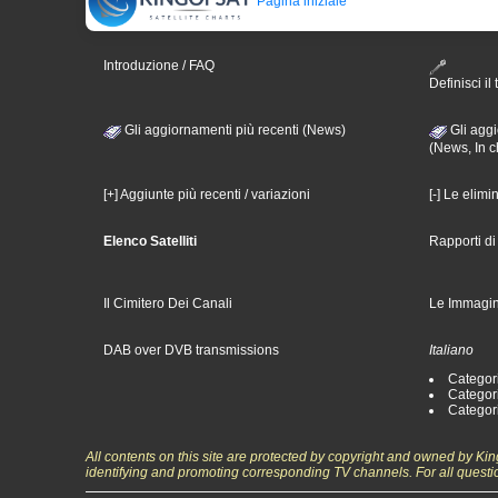
Pagina iniziale
Introduzione / FAQ
Definisci il 
Gli aggiornamenti più recenti (News)
Gli aggi
(News, In c
[+] Aggiunte più recenti / variazioni
[-] Le elimi
Elenco Satelliti
Rapporti d
Il Cimitero Dei Canali
Le Immagin
DAB over DVB transmissions
Italiano
Categori
Categori
Categori
All contents on this site are protected by copyright and owned by Ki
identifying and promoting corresponding TV channels. For all questi