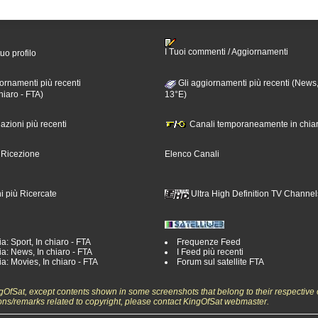
I Tuoi commenti / Aggiornamenti
tuo profilo
ornamenti più recenti
Gli aggiornamenti più recenti (News,
hiaro - FTA)
13°E)
nazioni più recenti
Canali temporaneamente in chiar
i Ricezione
Elenco Canali
i più Ricercate
Ultra High Definition TV Channel
a: Sport, In chiaro - FTA
Frequenze Feed
a: News, In chiaro - FTA
I Feed più recenti
a: Movies, In chiaro - FTA
Forum sul satellite FTA
ngOfSat, except contents shown in some screenshots that belong to their respective 
ons/remarks related to copyright, please contact KingOfSat webmaster.