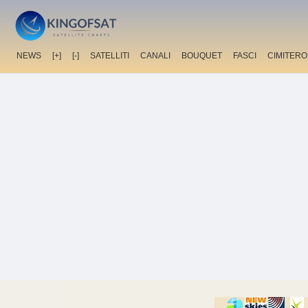
NEWS
[+]
[-]
SATELLITI
CANALI
BOUQUET
FASCI
CIMITERO