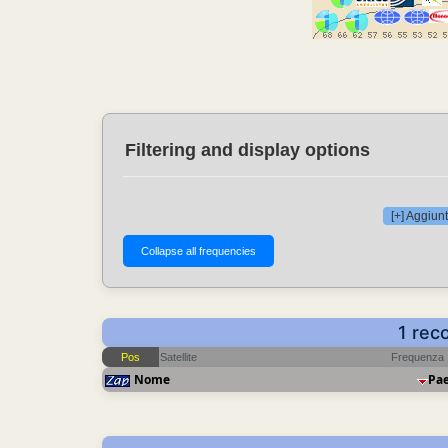
Filtering and display options
[+] Aggiunt
1 rec
Pos
Satellite
Frequenza
Nome
Pa