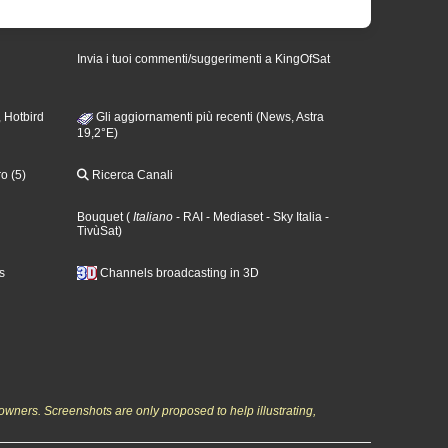
Invia i tuoi commenti/suggerimenti a KingOfSat
 Hotbird
Gli aggiornamenti più recenti (News, Astra
19,2°E)
o (5)
Ricerca Canali
Bouquet
(
Italiano
- RAI
- Mediaset
- Sky Italia
-
TivùSat
)
s
Channels broadcasting in 3D
owners. Screenshots are only proposed to help illustrating,