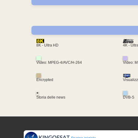
4K - Ult
8K - Ultra HD
Video: MPEG-4/AVC/H-264
Video: 
Encrypted
Visualiz
+
Storia delle news
DVB-S