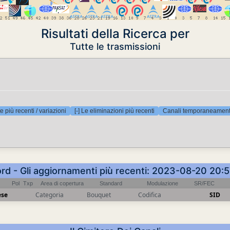
Risultati della Ricerca per
Tutte le trasmissioni
e più recenti / variazioni
[-] Le eliminazioni più recenti
Canali temporaneamente
ord - Gli aggiornamenti più recenti: 2023-08-20 20:
Pol
Txp
Area di copertura
Standard
Modulazione
SR/FEC
ese
Categoria
Bouquet
Codifica
SID