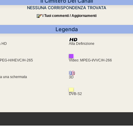
Il Cimitero Dei Canali
NESSUNA CORRISPONDENZA TROVATA
I Tuoi commenti / Aggiornamenti
Legenda
ra HD
Alta Definizione
MPEG-H/HEVC/H-265
Video: MPEG-I/VVC/H-266
za una schermata
3D
DVB-S2