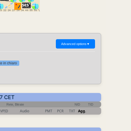
Advanced options
▼
 in chiaro
57 CET
Rete, Bitrate
NID
TID
VPID
Audio
PMT
PCR
TXT
Agg.