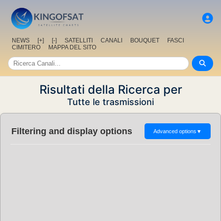
NEWS
[+]
[-]
SATELLITI
CANALI
BOUQUET
FASCI
CIMITERO
MAPPA DEL SITO
Risultati della Ricerca per
Tutte le trasmissioni
Filtering and display options
Advanced options
▼