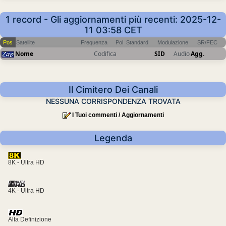
1 record - Gli aggiornamenti più recenti: 2025-12-
11 03:58 CET
Pos
Satellite
Frequenza
Pol
Standard
Modulazione
SR/FEC
Nome
Codifica
SID
Audio
Agg.
Il Cimitero Dei Canali
NESSUNA CORRISPONDENZA TROVATA
I Tuoi commenti / Aggiornamenti
Legenda
8K - Ultra HD
4K - Ultra HD
Alta Definizione