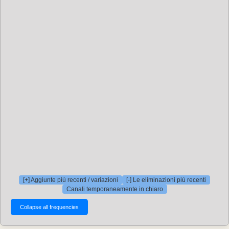
[+] Aggiunte più recenti / variazioni
[-] Le eliminazioni più recenti
Canali temporaneamente in chiaro