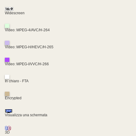
Widescreen
Video: MPEG-4/AVC/H-264
Video: MPEG-H/HEVC/H-265
Video: MPEG-I/VVC/H-266
In chiaro - FTA
Encrypted
Visualizza una schermata
3D