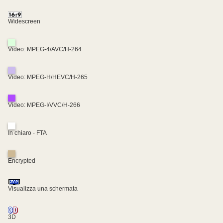
Widescreen
Video: MPEG-4/AVC/H-264
Video: MPEG-H/HEVC/H-265
Video: MPEG-I/VVC/H-266
In chiaro - FTA
Encrypted
Visualizza una schermata
3D