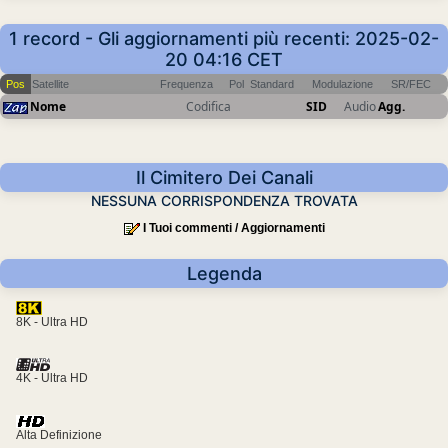
1 record - Gli aggiornamenti più recenti: 2025-02-
20 04:16 CET
Pos
Satellite
Frequenza
Pol
Standard
Modulazione
SR/FEC
Nome
Codifica
SID
Audio
Agg.
Il Cimitero Dei Canali
NESSUNA CORRISPONDENZA TROVATA
I Tuoi commenti / Aggiornamenti
Legenda
8K - Ultra HD
4K - Ultra HD
Alta Definizione