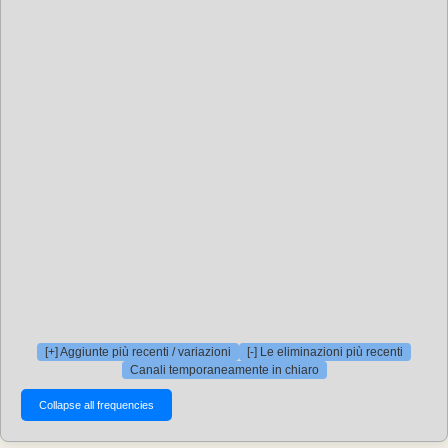
[+] Aggiunte più recenti / variazioni
[-] Le eliminazioni più recenti
Canali temporaneamente in chiaro