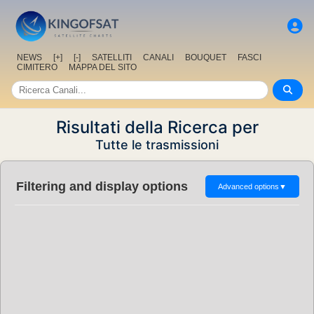
NEWS
[+]
[-]
SATELLITI
CANALI
BOUQUET
FASCI
CIMITERO
MAPPA DEL SITO
Risultati della Ricerca per
Tutte le trasmissioni
Filtering and display options
Advanced options
▼