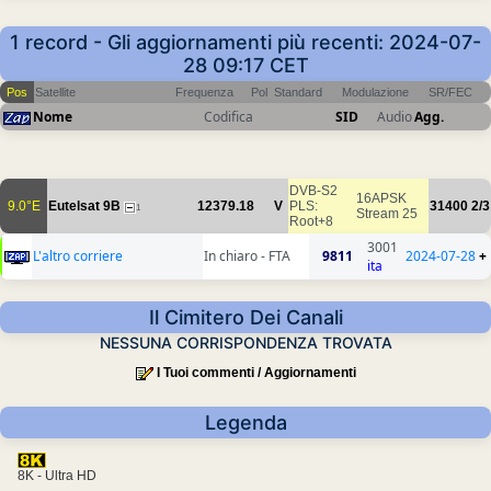
1 record - Gli aggiornamenti più recenti: 2024-07-
28 09:17 CET
Pos
Satellite
Frequenza
Pol
Standard
Modulazione
SR/FEC
Nome
Codifica
SID
Audio
Agg.
DVB-S2
16APSK
9.0°E
Eutelsat 9B
12379.18
V
PLS:
31400
2/3
1
Stream 25
Root+8
3001
L'altro corriere
In chiaro - FTA
9811
2024-07-28
+
ita
Il Cimitero Dei Canali
NESSUNA CORRISPONDENZA TROVATA
I Tuoi commenti / Aggiornamenti
Legenda
8K - Ultra HD