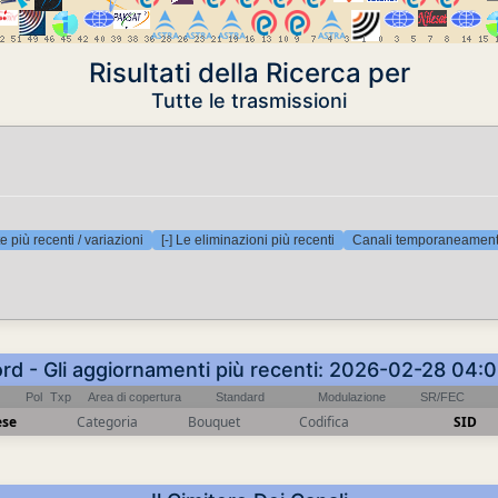
Risultati della Ricerca per
Tutte le trasmissioni
e più recenti / variazioni
[-] Le eliminazioni più recenti
Canali temporaneamente
ord - Gli aggiornamenti più recenti: 2026-02-28 04:
Pol
Txp
Area di copertura
Standard
Modulazione
SR/FEC
ese
Categoria
Bouquet
Codifica
SID