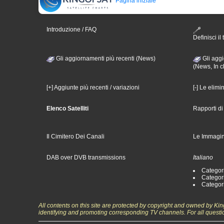
Pagina iniziale
Introduzione / FAQ
Definisci il 
Gli aggiornamenti più recenti (News)
Gli aggi
(News, In c
[+] Aggiunte più recenti / variazioni
[-] Le elimi
Elenco Satelliti
Rapporti d
Il Cimitero Dei Canali
Le Immagin
DAB over DVB transmissions
Italiano
Categori
Categori
Categori
All contents on this site are protected by copyright and owned by Ki
identifying and promoting corresponding TV channels. For all questi