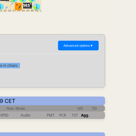
Advanced options
▼
 in chiaro
09 CET
Rete, Bitrate
NID
TID
VPID
Audio
PMT
PCR
TXT
Agg.