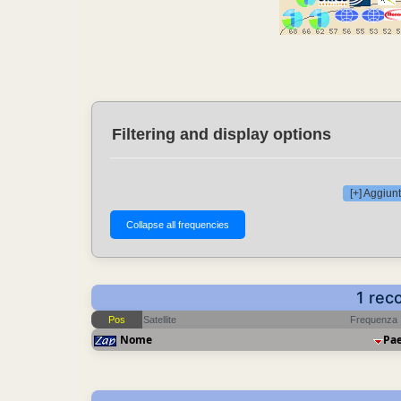
Filtering and display options
[+] Aggiunt
1 rec
Pos
Satellite
Frequenza
Nome
Pa