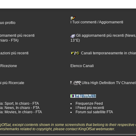
I Tuoi commenti / Aggiornamenti
tuo profilo
ornamenti più recenti
Gli aggiornamenti più recenti (News,
hiaro - FTA)
13°E)
nazioni più recenti
Canali temporaneamente in chiar
i Ricezione
Elenco Canali
i più Ricercate
Ultra High Definition TV Channel
a: Sport, In chiaro - FTA
Frequenze Feed
a: News, In chiaro - FTA
I Feed più recenti
a: Movies, In chiaro - FTA
Forum sul satellite FTA
ngOfSat, except contents shown in some screenshots that belong to their respective 
ons/remarks related to copyright, please contact KingOfSat webmaster.