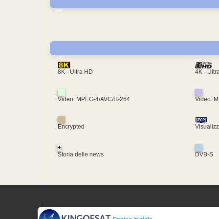
4K - Ult
8K - Ultra HD
Video: MPEG-4/AVC/H-264
Video: 
Encrypted
Visualiz
+
Storia delle news
DVB-S