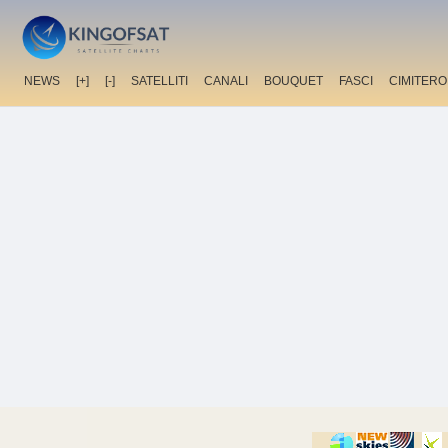
NEWS
[+]
[-]
SATELLITI
CANALI
BOUQUET
FASCI
CIMITERO