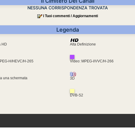
Il Cimitero Dei Canali
NESSUNA CORRISPONDENZA TROVATA
I Tuoi commenti / Aggiornamenti
Legenda
ra HD
Alta Definizione
MPEG-H/HEVC/H-265
Video: MPEG-I/VVC/H-266
za una schermata
3D
DVB-S2