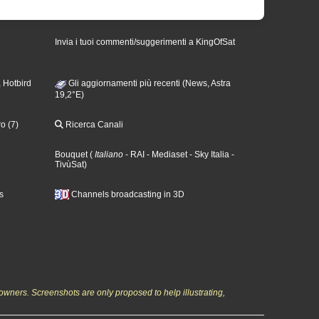
Invia i tuoi commenti/suggerimenti a KingOfSat
 Hotbird
Gli aggiornamenti più recenti (News, Astra
19,2°E)
o (7)
Ricerca Canali
Bouquet
(
Italiano
- RAI
- Mediaset
- Sky Italia
-
TivùSat
)
s
Channels broadcasting in 3D
owners. Screenshots are only proposed to help illustrating,