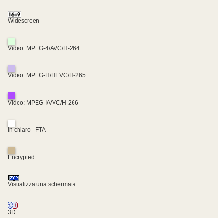
Widescreen
Video: MPEG-4/AVC/H-264
Video: MPEG-H/HEVC/H-265
Video: MPEG-I/VVC/H-266
In chiaro - FTA
Encrypted
Visualizza una schermata
3D