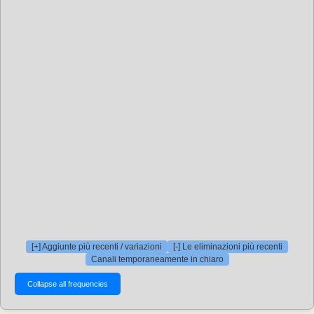
[+] Aggiunte più recenti / variazioni
[-] Le eliminazioni più recenti
Canali temporaneamente in chiaro