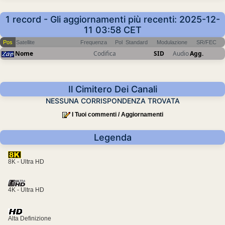
1 record - Gli aggiornamenti più recenti: 2025-12-
11 03:58 CET
Pos
Satellite
Frequenza
Pol
Standard
Modulazione
SR/FEC
Nome
Codifica
SID
Audio
Agg.
Il Cimitero Dei Canali
NESSUNA CORRISPONDENZA TROVATA
I Tuoi commenti / Aggiornamenti
Legenda
8K - Ultra HD
4K - Ultra HD
Alta Definizione