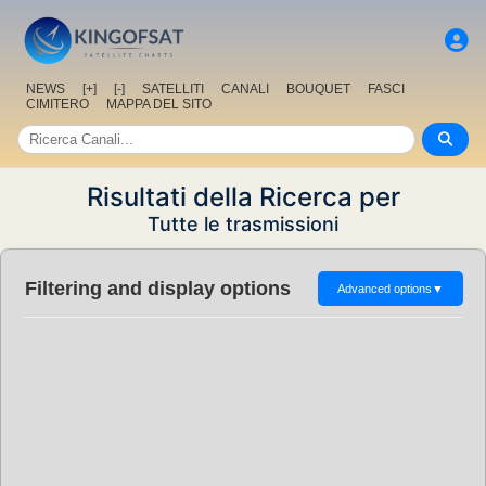
NEWS
[+]
[-]
SATELLITI
CANALI
BOUQUET
FASCI
CIMITERO
MAPPA DEL SITO
Risultati della Ricerca per
Tutte le trasmissioni
Filtering and display options
Advanced options
▼