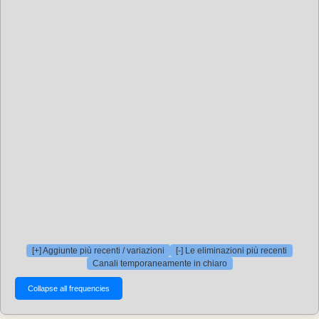
[+] Aggiunte più recenti / variazioni
[-] Le eliminazioni più recenti
Canali temporaneamente in chiaro