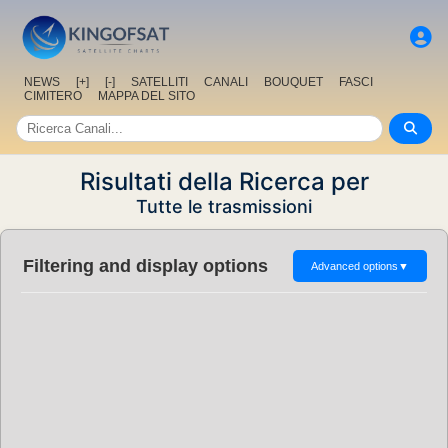
NEWS
[+]
[-]
SATELLITI
CANALI
BOUQUET
FASCI
CIMITERO
MAPPA DEL SITO
Risultati della Ricerca per
Tutte le trasmissioni
Filtering and display options
Advanced options
▼