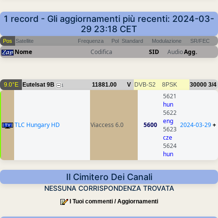
1 record - Gli aggiornamenti più recenti: 2024-03-
29 23:18 CET
Pos
Satellite
Frequenza
Pol
Standard
Modulazione
SR/FEC
Nome
Codifica
SID
Audio
Agg.
9.0°E
Eutelsat 9B
11881.00
V
DVB-S2
8PSK
30000
3/4
1
5621
hun
5622
eng
TLC Hungary HD
Viaccess 6.0
5600
2024-03-29
+
5623
cze
5624
hun
Il Cimitero Dei Canali
NESSUNA CORRISPONDENZA TROVATA
I Tuoi commenti / Aggiornamenti