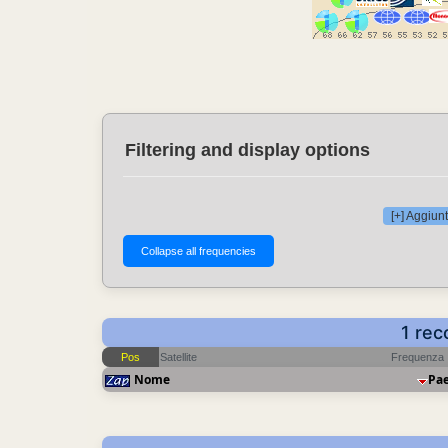
Filtering and display options
[+] Aggiunt
1 rec
Pos
Satellite
Frequenza
Nome
Pa