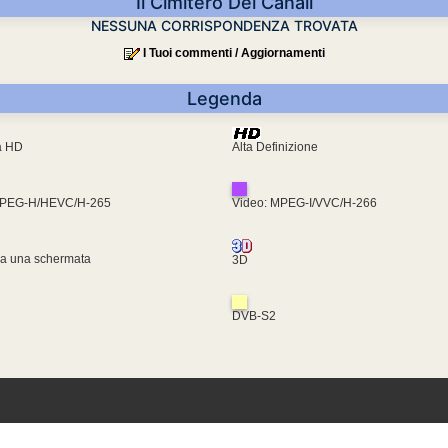
Il Cimitero Dei Canali
NESSUNA CORRISPONDENZA TROVATA
I Tuoi commenti / Aggiornamenti
Legenda
ra HD
Alta Definizione
MPEG-H/HEVC/H-265
Video: MPEG-I/VVC/H-266
za una schermata
3D
DVB-S2