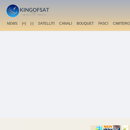
NEWS
[+]
[-]
SATELLITI
CANALI
BOUQUET
FASCI
CIMITERO