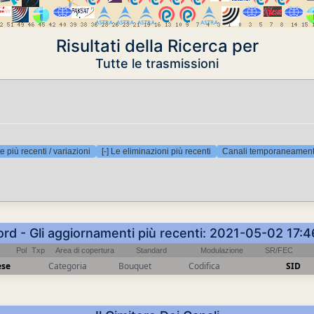
Risultati della Ricerca per
Tutte le trasmissioni
e più recenti / variazioni
[-] Le eliminazioni più recenti
Canali temporaneamente
ord - Gli aggiornamenti più recenti: 2021-05-02 17:
Pol
Txp
Area di copertura
Standard
Modulazione
SR/FEC
ese
Categoria
Bouquet
Codifica
SID