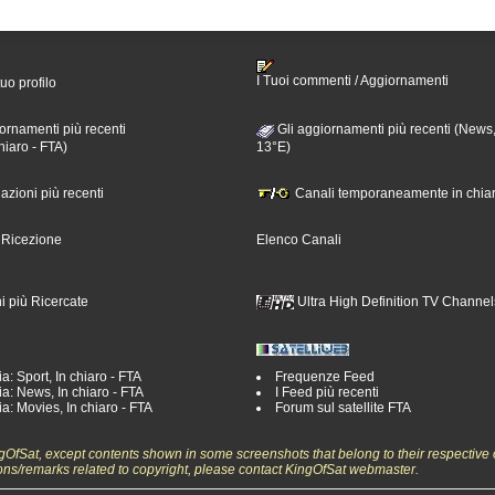
I Tuoi commenti / Aggiornamenti
tuo profilo
ornamenti più recenti
Gli aggiornamenti più recenti (News,
hiaro - FTA)
13°E)
nazioni più recenti
Canali temporaneamente in chiar
i Ricezione
Elenco Canali
i più Ricercate
Ultra High Definition TV Channel
a: Sport, In chiaro - FTA
Frequenze Feed
a: News, In chiaro - FTA
I Feed più recenti
a: Movies, In chiaro - FTA
Forum sul satellite FTA
ngOfSat, except contents shown in some screenshots that belong to their respective 
ons/remarks related to copyright, please contact KingOfSat webmaster.