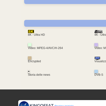
4K - Ult
8K - Ultra HD
Video: MPEG-4/AVC/H-264
Video: 
Encrypted
Visualiz
+
Storia delle news
DVB-S