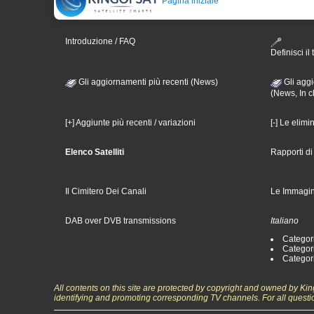
Pagina iniziale
Introduzione / FAQ
Definisci il 
Gli aggiornamenti più recenti (News)
Gli aggi
(News, In c
[+] Aggiunte più recenti / variazioni
[-] Le elimi
Elenco Satelliti
Rapporti d
Il Cimitero Dei Canali
Le Immagin
DAB over DVB transmissions
Italiano
Categori
Categori
Categori
All contents on this site are protected by copyright and owned by Ki
identifying and promoting corresponding TV channels. For all questi