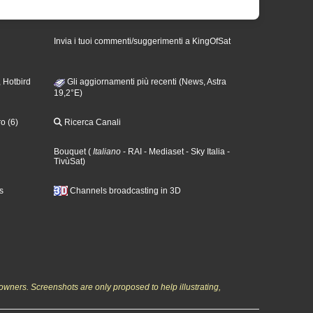
Invia i tuoi commenti/suggerimenti a KingOfSat
 Hotbird
Gli aggiornamenti più recenti (News, Astra
19,2°E)
o (6)
Ricerca Canali
Bouquet
(
Italiano
- RAI
- Mediaset
- Sky Italia
-
TivùSat
)
s
Channels broadcasting in 3D
owners. Screenshots are only proposed to help illustrating,