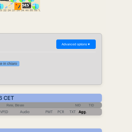
Advanced options
▼
 in chiaro
46 CET
Rete, Bitrate
NID
TID
VPID
Audio
PMT
PCR
TXT
Agg.