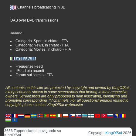
Channels broadcasting in 3D
DAB over DVB transmissions
Italiano
Categoria: Sport, In chiaro - FTA
Categoria: News, In chiaro - FTA
Categoria: Movies, In chiaro - FTA
Frequenze Feed
I Feed più recenti
Forum sul satellite FTA
All contents on this site are protected by copyright and owned by KingOfSat,
except contents shown in some screenshots that belong to their respective
owners. Screenshots are only proposed to help illustrating, identifying and
promoting corresponding TV channels. For all questions/remarks related to
copyright, please contact KingOfSat webmaster.
3656 Zapper stanno navigando su
Copyright
KingOfSat
2026
KingOfSat