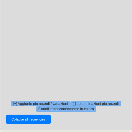
[+] Aggiunte più recenti / variazioni
[-] Le eliminazioni più recenti
Canali temporaneamente in chiaro