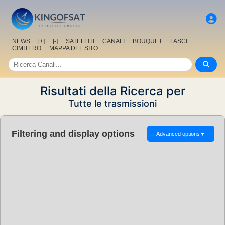
NEWS
[+]
[-]
SATELLITI
CANALI
BOUQUET
FASCI
CIMITERO
MAPPA DEL SITO
Risultati della Ricerca per
Tutte le trasmissioni
Filtering and display options
Advanced options
▼