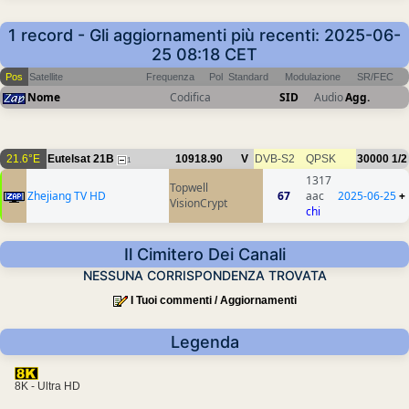
1 record - Gli aggiornamenti più recenti: 2025-06-
25 08:18 CET
Pos
Satellite
Frequenza
Pol
Standard
Modulazione
SR/FEC
Nome
Codifica
SID
Audio
Agg.
21.6°E
Eutelsat 21B
10918.90
V
DVB-S2
QPSK
30000
1/2
1
1317
Topwell
Zhejiang TV HD
67
aac
2025-06-25
+
VisionCrypt
chi
Il Cimitero Dei Canali
NESSUNA CORRISPONDENZA TROVATA
I Tuoi commenti / Aggiornamenti
Legenda
8K - Ultra HD