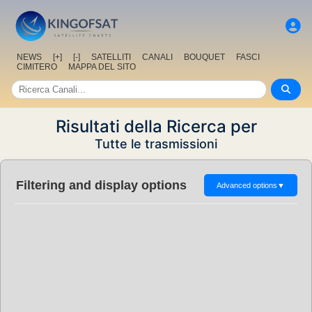
NEWS
[+]
[-]
SATELLITI
CANALI
BOUQUET
FASCI
CIMITERO
MAPPA DEL SITO
Risultati della Ricerca per
Tutte le trasmissioni
Filtering and display options
Advanced options
▼