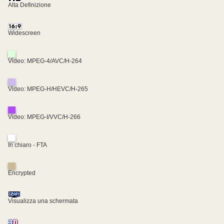
Alta Definizione
Widescreen
Video: MPEG-4/AVC/H-264
Video: MPEG-H/HEVC/H-265
Video: MPEG-I/VVC/H-266
In chiaro - FTA
Encrypted
Visualizza una schermata