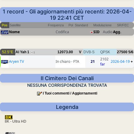
1 record - Gli aggiornamenti più recenti: 2026-04-
19 22:41 CET
Pos
Satellite
Frequenza
Pol
Standard
Modulazione
SR/FEC
Nome
Codifica
SID
Audio
Agg.
52.5°E
Al Yah 1
12073.00
V
DVB-S
QPSK
27500
5/6
1
2102
Aryen TV
In chiaro - FTA
21
2026-04-19
+
far
Il Cimitero Dei Canali
NESSUNA CORRISPONDENZA TROVATA
I Tuoi commenti / Aggiornamenti
Legenda
8K - Ultra HD