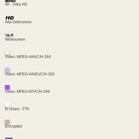
4K - Ultra HD
Alta Definizione
Widescreen
Video: MPEG-4/AVC/H-264
Video: MPEG-H/HEVC/H-265
Video: MPEG-I/VVC/H-266
In chiaro - FTA
Encrypted