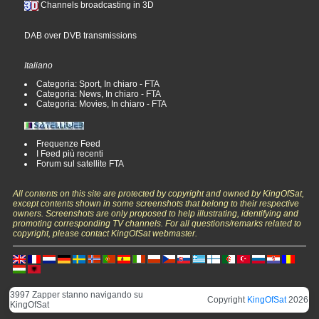
Channels broadcasting in 3D
DAB over DVB transmissions
Italiano
Categoria: Sport, In chiaro - FTA
Categoria: News, In chiaro - FTA
Categoria: Movies, In chiaro - FTA
Frequenze Feed
I Feed più recenti
Forum sul satellite FTA
All contents on this site are protected by copyright and owned by KingOfSat,
except contents shown in some screenshots that belong to their respective
owners. Screenshots are only proposed to help illustrating, identifying and
promoting corresponding TV channels. For all questions/remarks related to
copyright, please contact KingOfSat webmaster.
3997 Zapper stanno navigando su
Copyright
KingOfSat
2026
KingOfSat