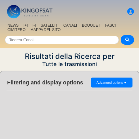
NEWS
[+]
[-]
SATELLITI
CANALI
BOUQUET
FASCI
CIMITERO
MAPPA DEL SITO
Risultati della Ricerca per
Tutte le trasmissioni
Filtering and display options
Advanced options
▼