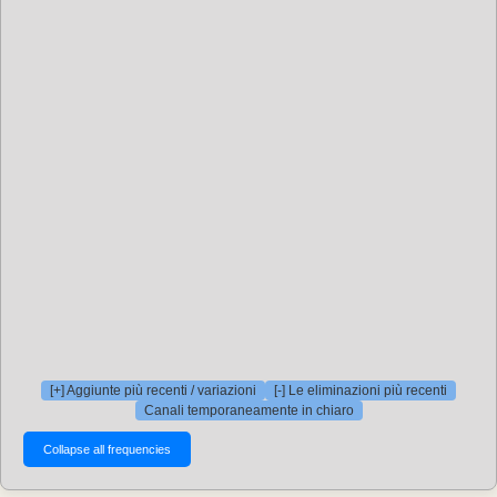
[+] Aggiunte più recenti / variazioni
[-] Le eliminazioni più recenti
Canali temporaneamente in chiaro