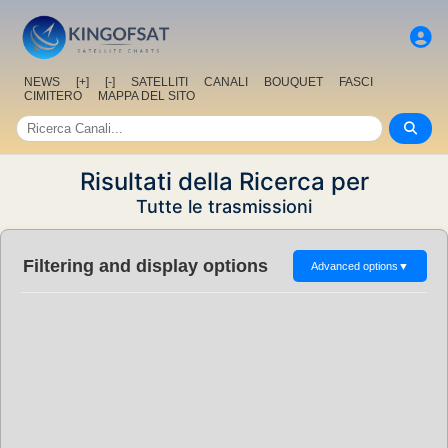
NEWS
[+]
[-]
SATELLITI
CANALI
BOUQUET
FASCI
CIMITERO
MAPPA DEL SITO
Risultati della Ricerca per
Tutte le trasmissioni
Filtering and display options
Advanced options
▼