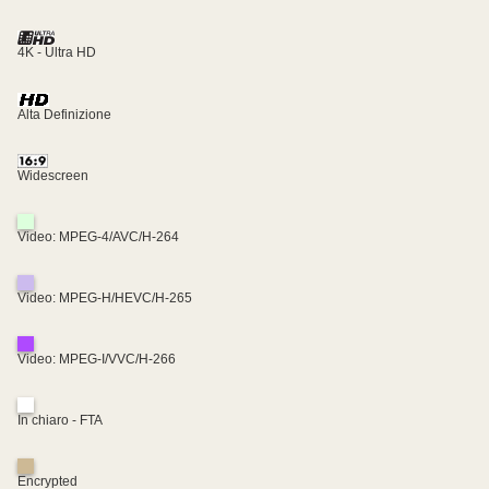
4K - Ultra HD
Alta Definizione
Widescreen
Video: MPEG-4/AVC/H-264
Video: MPEG-H/HEVC/H-265
Video: MPEG-I/VVC/H-266
In chiaro - FTA
Encrypted