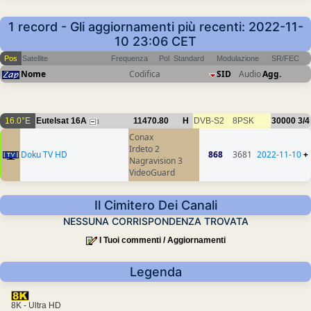
1 record - Gli aggiornamenti più recenti: 2022-11-
10 23:06 CET
Pos
Satellite
Frequenza
Pol
Standard
Modulazione
SR/FEC
Nome
Codifica
SID
Audio
Agg.
16.0°E
Eutelsat 16A
11470.80
H
DVB-S2
8PSK
30000
3/4
1
Conax
Irdeto 2
Doku TV HD
868
3681
2022-11-10
+
Nagravision 3
VideoGuard
Il Cimitero Dei Canali
NESSUNA CORRISPONDENZA TROVATA
I Tuoi commenti / Aggiornamenti
Legenda
8K - Ultra HD