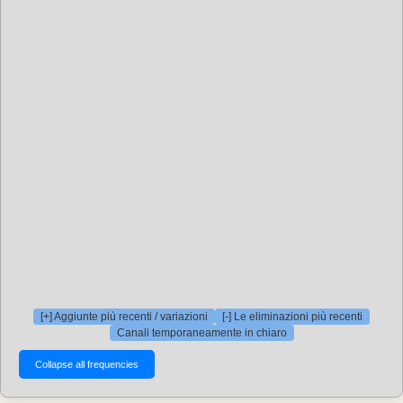
[+] Aggiunte più recenti / variazioni
[-] Le eliminazioni più recenti
Canali temporaneamente in chiaro