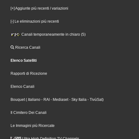
[+] Aggiunte più recenti / variazioni
[-] Le eliminazioni più recenti
Canali temporaneamente in chiaro (5)
Ricerca Canali
Elenco Satelliti
Rapporti di Ricezione
Elenco Canali
Bouquet
(
Italiano
- RAI
- Mediaset
- Sky Italia
- TivùSat
)
Il Cimitero Dei Canali
Le Immagini più Ricercate
Ultra High Definition TV Channels