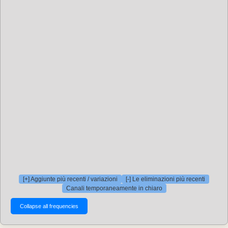
[+] Aggiunte più recenti / variazioni
[-] Le eliminazioni più recenti
Canali temporaneamente in chiaro