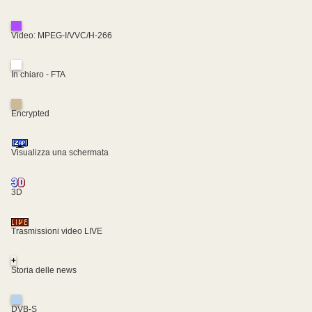
Video: MPEG-I/VVC/H-266
In chiaro - FTA
Encrypted
Visualizza una schermata
3D
Trasmissioni video LIVE
+
Storia delle news
DVB-S