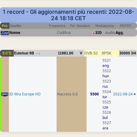
1 record - Gli aggiornamenti più recenti: 2022-08-
24 18:18 CET
Pos
Satellite
Frequenza
Pol
Standard
Modulazione
SR/FEC
Nome
Codifica
SID
Audio
Agg.
9.0°E
Eutelsat 9B
11881.00
V
DVB-S2
8PSK
30000
3/4
1
5521
eng
5522
hun
5523
rus
5524
ID Xtra Europe HD
Viaccess 6.0
5500
2022-08-24
+
tur
5525
cze
5526
bul
5527
ara