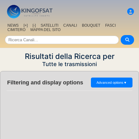
NEWS
[+]
[-]
SATELLITI
CANALI
BOUQUET
FASCI
CIMITERO
MAPPA DEL SITO
Risultati della Ricerca per
Tutte le trasmissioni
Filtering and display options
Advanced options
▼