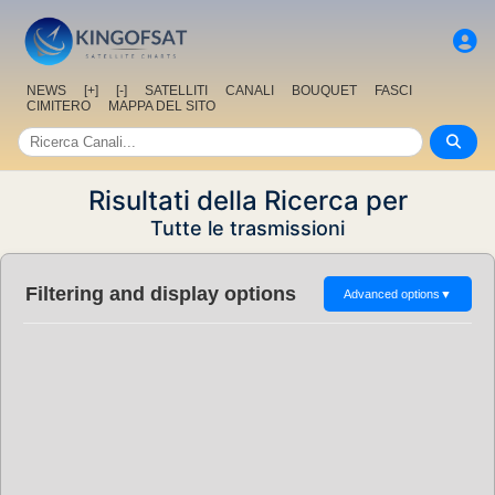
NEWS
[+]
[-]
SATELLITI
CANALI
BOUQUET
FASCI
CIMITERO
MAPPA DEL SITO
Risultati della Ricerca per
Tutte le trasmissioni
Filtering and display options
Advanced options
▼