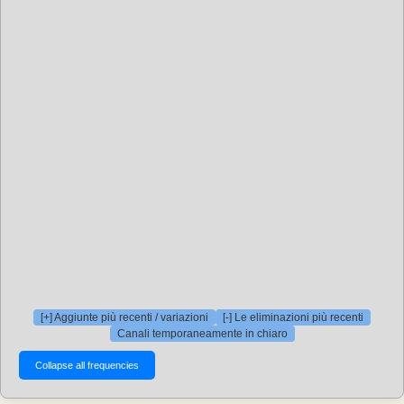
[+] Aggiunte più recenti / variazioni
[-] Le eliminazioni più recenti
Canali temporaneamente in chiaro