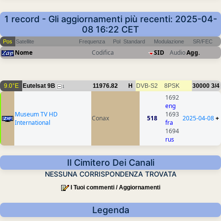
1 record - Gli aggiornamenti più recenti: 2025-04-
08 16:22 CET
Pos
Satellite
Frequenza
Pol
Standard
Modulazione
SR/FEC
Nome
Codifica
SID
Audio
Agg.
9.0°E
Eutelsat 9B
11976.82
H
DVB-S2
8PSK
30000
3/4
1
1692
eng
Museum TV HD
1693
Conax
518
2025-04-08
+
International
fra
1694
rus
Il Cimitero Dei Canali
NESSUNA CORRISPONDENZA TROVATA
I Tuoi commenti / Aggiornamenti
Legenda