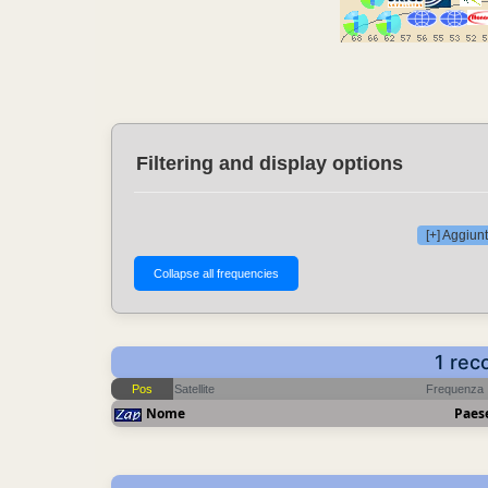
Filtering and display options
[+] Aggiunt
1 rec
Pos
Satellite
Frequenza
Nome
Paes