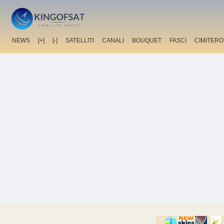
NEWS
[+]
[-]
SATELLITI
CANALI
BOUQUET
FASCI
CIMITERO