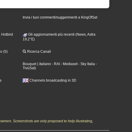
Invia i tuoi commenti/suggerimenti a KingOfSat
 Hotbird
Gli aggiornamenti più recenti (News, Astra
19,2°E)
o (5)
Ricerca Canali
Bouquet
(
Italiano
- RAI
- Mediaset
- Sky Italia
-
TivùSat
)
s
Channels broadcasting in 3D
owners. Screenshots are only proposed to help illustrating,