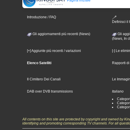
Pagina iniziale
Introduzione / FAQ
Definisci il 
Gli aggiornamenti più recenti (News)
Gli aggi
(News, In c
[+] Aggiunte più recenti / variazioni
[-] Le elimi
Elenco Satelliti
Rapporti d
Il Cimitero Dei Canali
Le Immagin
DAB over DVB transmissions
Italiano
Categori
Categori
Categori
All contents on this site are protected by copyright and owned by Ki
identifying and promoting corresponding TV channels. For all questi