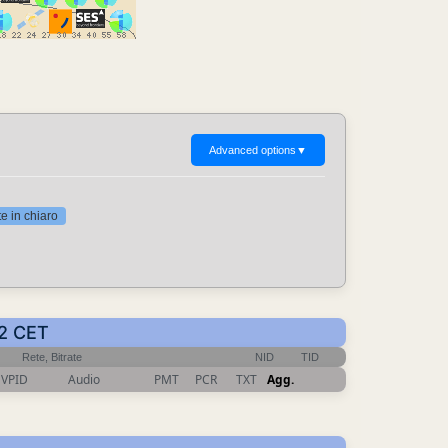
Advanced options
▼
 in chiaro
42 CET
Rete, Bitrate
NID
TID
VPID
Audio
PMT
PCR
TXT
Agg.