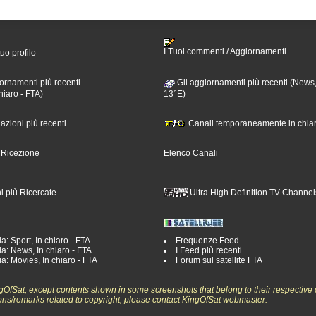
I Tuoi commenti / Aggiornamenti
tuo profilo
ornamenti più recenti
Gli aggiornamenti più recenti (News,
hiaro - FTA)
13°E)
nazioni più recenti
Canali temporaneamente in chiar
i Ricezione
Elenco Canali
i più Ricercate
Ultra High Definition TV Channel
a: Sport, In chiaro - FTA
Frequenze Feed
a: News, In chiaro - FTA
I Feed più recenti
a: Movies, In chiaro - FTA
Forum sul satellite FTA
ngOfSat, except contents shown in some screenshots that belong to their respective 
ons/remarks related to copyright, please contact KingOfSat webmaster.