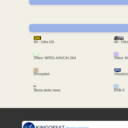
4K - Ult
8K - Ultra HD
Video: MPEG-4/AVC/H-264
Video: 
Encrypted
Visualiz
+
Storia delle news
DVB-S