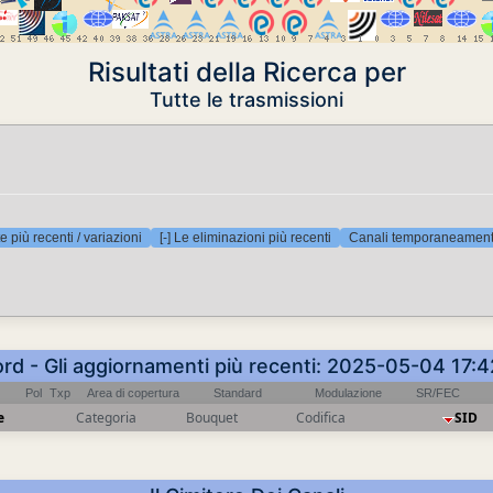
Risultati della Ricerca per
Tutte le trasmissioni
e più recenti / variazioni
[-] Le eliminazioni più recenti
Canali temporaneamente
ord - Gli aggiornamenti più recenti: 2025-05-04 17:
Pol
Txp
Area di copertura
Standard
Modulazione
SR/FEC
e
Categoria
Bouquet
Codifica
SID