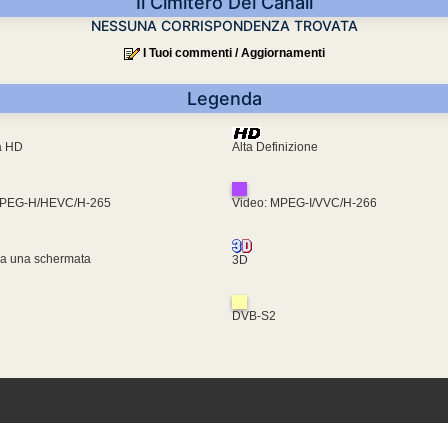
Il Cimitero Dei Canali
NESSUNA CORRISPONDENZA TROVATA
I Tuoi commenti / Aggiornamenti
Legenda
ra HD
Alta Definizione
MPEG-H/HEVC/H-265
Video: MPEG-I/VVC/H-266
za una schermata
3D
DVB-S2