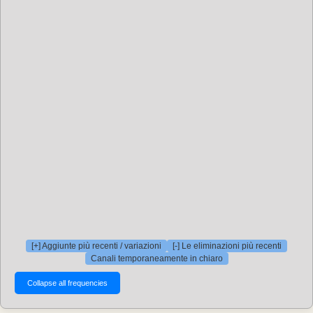
[+] Aggiunte più recenti / variazioni
[-] Le eliminazioni più recenti
Canali temporaneamente in chiaro