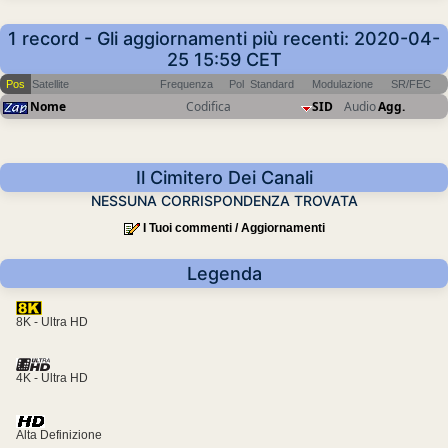
1 record - Gli aggiornamenti più recenti: 2020-04-
25 15:59 CET
Pos
Satellite
Frequenza
Pol
Standard
Modulazione
SR/FEC
Nome
Codifica
SID
Audio
Agg.
Il Cimitero Dei Canali
NESSUNA CORRISPONDENZA TROVATA
I Tuoi commenti / Aggiornamenti
Legenda
8K - Ultra HD
4K - Ultra HD
Alta Definizione