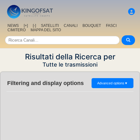
NEWS
[+]
[-]
SATELLITI
CANALI
BOUQUET
FASCI
CIMITERO
MAPPA DEL SITO
Risultati della Ricerca per
Tutte le trasmissioni
Filtering and display options
Advanced options
▼