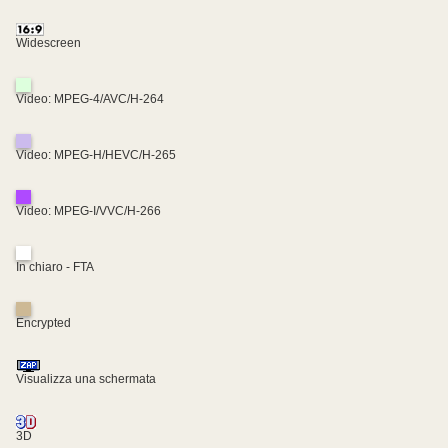
Widescreen
Video: MPEG-4/AVC/H-264
Video: MPEG-H/HEVC/H-265
Video: MPEG-I/VVC/H-266
In chiaro - FTA
Encrypted
Visualizza una schermata
3D