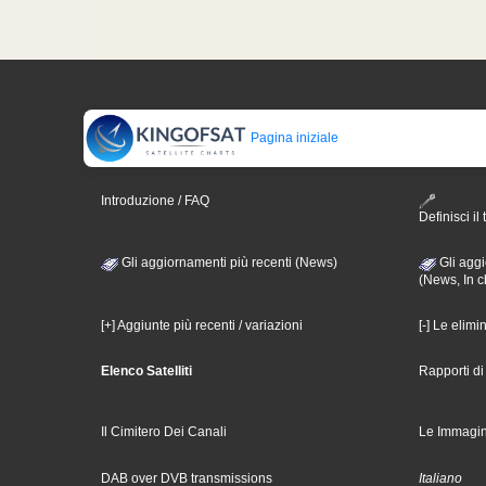
Pagina iniziale
Introduzione / FAQ
Definisci il 
Gli aggiornamenti più recenti (News)
Gli aggi
(News, In c
[+] Aggiunte più recenti / variazioni
[-] Le elimi
Elenco Satelliti
Rapporti d
Il Cimitero Dei Canali
Le Immagin
DAB over DVB transmissions
Italiano