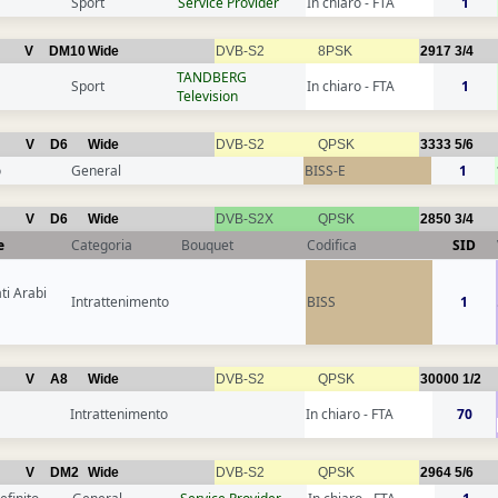
Sport
Service Provider
In chiaro - FTA
1
V
DM10
Wide
DVB-S2
8PSK
2917
3/4
TANDBERG
Sport
In chiaro - FTA
1
Television
V
D6
Wide
DVB-S2
QPSK
3333
5/6
o
General
BISS-E
1
V
D6
Wide
DVB-S2X
QPSK
2850
3/4
e
Categoria
Bouquet
Codifica
SID
ti Arabi
Intrattenimento
BISS
1
V
A8
Wide
DVB-S2
QPSK
30000
1/2
Intrattenimento
In chiaro - FTA
70
V
DM2
Wide
DVB-S2
QPSK
2964
5/6