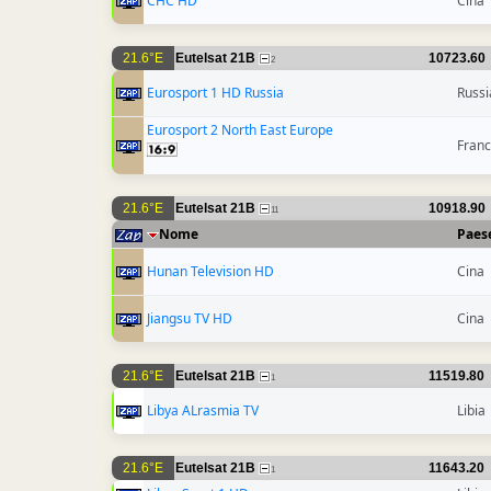
CHC HD
Cina
21.6°E
Eutelsat 21B
10723.60
2
Eurosport 1 HD Russia
Russi
Eurosport 2 North East Europe
Franc
21.6°E
Eutelsat 21B
10918.90
11
Nome
Paes
Hunan Television HD
Cina
Jiangsu TV HD
Cina
21.6°E
Eutelsat 21B
11519.80
1
Libya ALrasmia TV
Libia
21.6°E
Eutelsat 21B
11643.20
1