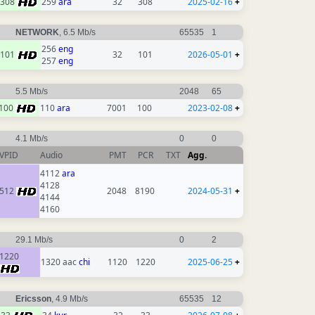
308
259
ara
32
308
2025-02-16
+
NETWORK
, 6.5 Mb/s
65535
1
256
eng
101
32
101
2026-05-01
+
257
eng
5.5 Mb/s
2048
65
100
110
ara
7001
100
2023-02-08
+
4.1 Mb/s
0
0
VPID
Audio
PMT
PCR
TXT
Agg.
4112
ara
4128
512
2048
8190
2024-05-31
+
4144
4160
29.1 Mb/s
0
2
1220
1320 aac
chi
1120
1220
2025-06-25
+
Ericsson
, 4.9 Mb/s
65535
12