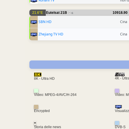
Rohani TV
non d
21.6°E
Eutelsat 21B
10918.90
11
SBN HD
Cina
Zhejiang TV HD
Cina
4K - Ult
8K - Ultra HD
Video: MPEG-4/AVC/H-264
Video: 
Encrypted
Visualiz
+
Storia delle news
DVB-S