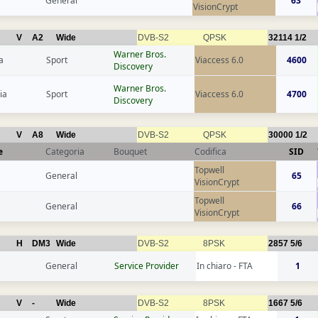
General
63
VisionCrypt
V
A2
Wide
DVB-S2
QPSK
32114
1/2
Warner Bros.
a
Sport
Viaccess 6.0
4600
Discovery
Warner Bros.
ia
Sport
Viaccess 6.0
4700
Discovery
V
A8
Wide
DVB-S2
QPSK
30000
1/2
e
Categoria
Bouquet
Codifica
SID
Topwell
General
65
VisionCrypt
Topwell
General
66
VisionCrypt
H
DM3
Wide
DVB-S2
8PSK
2857
5/6
General
Service Provider
In chiaro - FTA
1
V
-
Wide
DVB-S2
8PSK
1667
5/6