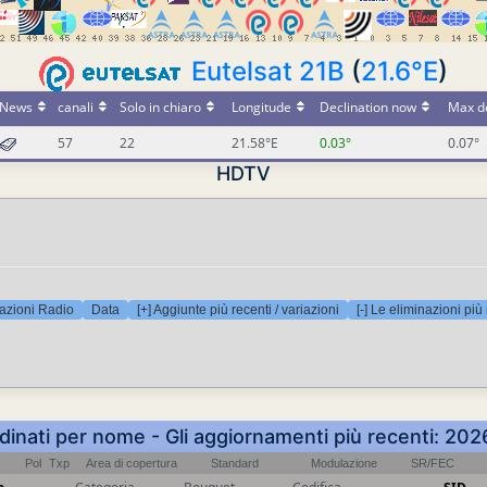
Eutelsat 21B
(
21.6°E
)
News
canali
Solo in chiaro
Longitude
Declination now
Max de
57
22
21.58°E
0.03°
0.07°
HDTV
azioni Radio
Data
[+] Aggiunte più recenti / variazioni
[-] Le eliminazioni più
inati per nome - Gli aggiornamenti più recenti: 20
Pol
Txp
Area di copertura
Standard
Modulazione
SR/FEC