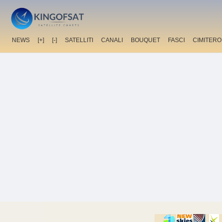
NEWS
[+]
[-]
SATELLITI
CANALI
BOUQUET
FASCI
CIMITERO