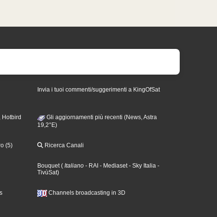
Invia i tuoi commenti/suggerimenti a KingOfSat
 Hotbird
Gli aggiornamenti più recenti (News, Astra
19,2°E)
o (5)
Ricerca Canali
Bouquet
(
Italiano
- RAI
- Mediaset
- Sky Italia
-
TivùSat
)
s
Channels broadcasting in 3D