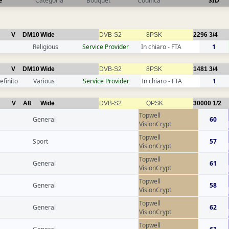
e
Categoria
Bouquet
Codifica
SID
V
DM10
Wide
DVB-S2
8PSK
2296
3/4
Religious
Service Provider
In chiaro - FTA
1
V
DM10
Wide
DVB-S2
8PSK
1481
3/4
efinito
Various
Service Provider
In chiaro - FTA
1
V
A8
Wide
DVB-S2
QPSK
30000
1/2
Topwell
General
60
VisionCrypt
Topwell
Sport
57
VisionCrypt
Topwell
General
61
VisionCrypt
Topwell
General
58
VisionCrypt
Topwell
General
62
VisionCrypt
Topwell