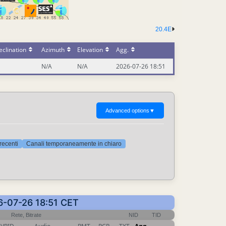
20.4E
clination
Azimuth
Elevation
Agg.
N/A
N/A
2026-07-26 18:51
Advanced options
▼
 recenti
Canali temporaneamente in chiaro
26-07-26 18:51 CET
Rete, Bitrate
NID
TID