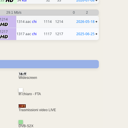
33
34
kur
32
33
2026-07-08
+
29.1 Mb/s
0
2
1214
1314 aac
chi
1114
1214
2026-05-18
+
1217
1317 aac
chi
1117
1217
2025-06-25
+
Widescreen
In chiaro - FTA
Trasmissioni video LIVE
DVB-S2X