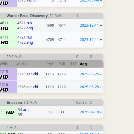
1313 aac
chi
1113
1213
2025-08-08
+
Warner Bros. Discovery
, 31 Mb/s
1
1
4611
4621
rus
4609
4611
2023-12-11
+
4622
eng
4711
4721
rus
4709
4711
2023-12-11
+
4722
eng
29.1 Mb/s
0
2
VPID
Audio
PMT
PCR
TXT
Agg.
1215
1315 aac
chi
1115
1215
2025-06-25
+
1216
1316 aac
chi
1116
1216
2025-06-25
+
Ericsson
, 7.1 Mb/s
65535
1
34
ara
33
32
33
2025-04-19
+
35
4 Mb/s
1
1