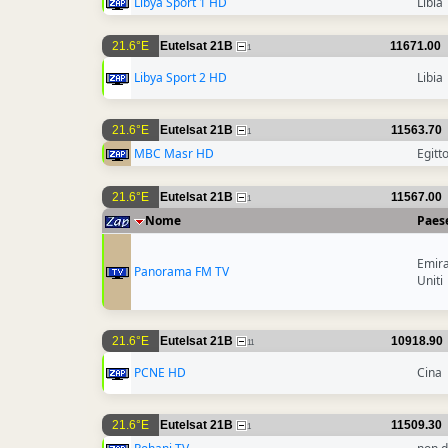
Libya Sport 1 HD
Libia
21.6°E
Eutelsat 21B
11671.00
1
Libya Sport 2 HD
Libia
21.6°E
Eutelsat 21B
11563.70
1
MBC Masr HD
Egitt
21.6°E
Eutelsat 21B
11567.00
1
Nome
Paes
Emira
Panorama FM TV
Uniti
21.6°E
Eutelsat 21B
10918.90
11
PCNE HD
Cina
21.6°E
Eutelsat 21B
11509.30
1