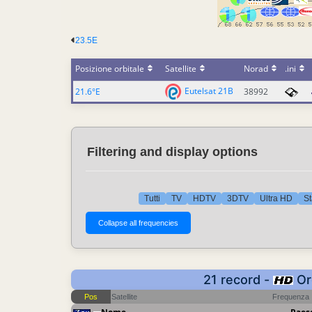
23.5E
Posizione orbitale
Satellite
Norad
.ini
Eutelsat 21B
21.6°E
38992
Filtering and display options
Tutti
TV
HDTV
3DTV
Ultra HD
St
21 record -
Ord
Pos
Satellite
Frequenza