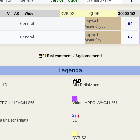
efinito
General
Service Provider
In chiaro - FTA
1
V
A8
Wide
DVB-S2
QPSK
30000
1/2
Topwell
General
64
VisionCrypt
Topwell
General
67
VisionCrypt
I Tuoi commenti / Aggiornamenti
Legenda
ra HD
Alta Definizione
MPEG-H/HEVC/H-265
Video: MPEG-I/VVC/H-266
za una schermata
3D
DVB-S2