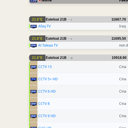
Nome
Paes
21.6°E
Eutelsat 21B
11667.70
1
Afaq TV
Iraq
21.6°E
Eutelsat 21B
11695.50
1
Al Taleaa TV
non d
21.6°E
Eutelsat 21B
10918.90
11
CCTV 13
Cina
CCTV 5+ HD
Cina
CCTV 6 HD
Cina
CCTV 8
Cina
CCTV 9 HD
Cina