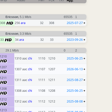
VPID
Audio
PMT
PCR
TXT
Agg.
Ericsson
, 5.1 Mb/s
65535
1
308
256
ara
32
308
2025-07-27
+
Ericsson
, 3.3 Mb/s
65535
1
33
34
ara
32
33
2023-09-26
+
29.1 Mb/s
0
2
1210
1310 aac
chi
1110
1210
2025-06-25
+
1207
1307 aac
chi
1107
1207
2026-06-13
+
1211
1311 aac
chi
1111
1211
2025-08-27
+
1208
1308 aac
chi
1108
1208
2025-06-25
+
1212
1312 aac
chi
1112
1212
2025-08-08
+
1213