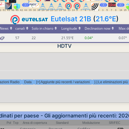
Eutelsat 21B
(
21.6°E
)
News
canali
Solo in chiaro
Longitude
Declination now
Max de
57
22
21.55°E
0.04°
0.07°
HDTV
azioni Radio
Data
[+] Aggiunte più recenti / variazioni
[-] Le eliminazioni più
inati per paese - Gli aggiornamenti più recenti: 20
Pol
Txp
Area di copertura
Standard
Modulazione
SR/FEC