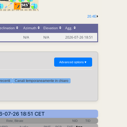
20.4E
clination
Azimuth
Elevation
Agg.
N/A
N/A
2026-07-26 18:51
Advanced options
▼
 recenti
Canali temporaneamente in chiaro
26-07-26 18:51 CET
Rete, Bitrate
NID
TID