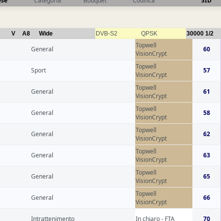
ese
Categoria
Bouquet
Codifica
SID
V
A8
Wide
DVB-S2
QPSK
30000
1/2
Topwell
General
60
VisionCrypt
Topwell
Sport
57
VisionCrypt
Topwell
General
61
VisionCrypt
Topwell
General
58
VisionCrypt
Topwell
General
62
VisionCrypt
Topwell
General
63
VisionCrypt
Topwell
General
65
VisionCrypt
Topwell
General
66
VisionCrypt
Intrattenimento
In chiaro - FTA
70