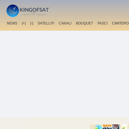
NEWS
[+]
[-]
SATELLITI
CANALI
BOUQUET
FASCI
CIMITERO