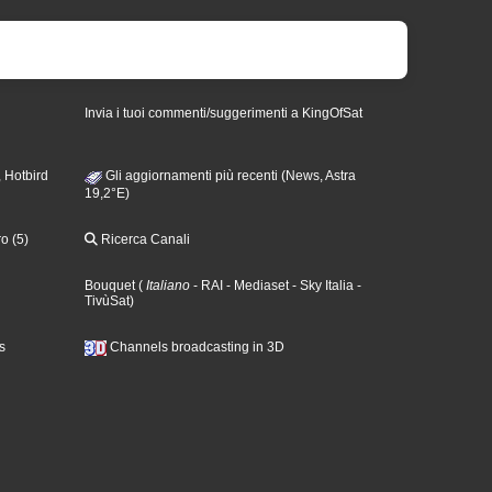
Invia i tuoi commenti/suggerimenti a KingOfSat
 Hotbird
Gli aggiornamenti più recenti (News, Astra
19,2°E)
o (5)
Ricerca Canali
Bouquet
(
Italiano
- RAI
- Mediaset
- Sky Italia
-
TivùSat
)
s
Channels broadcasting in 3D