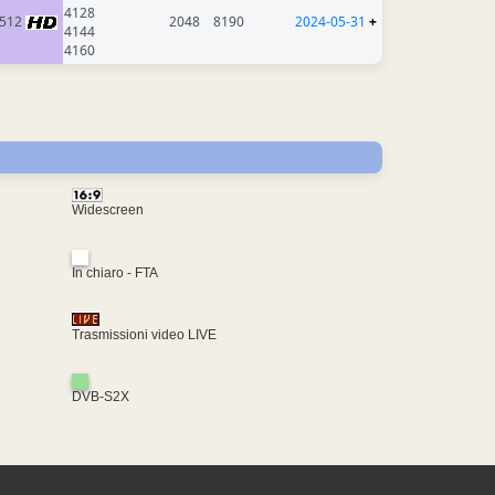
4128
512
2048
8190
2024-05-31
+
4144
4160
Widescreen
In chiaro - FTA
Trasmissioni video LIVE
DVB-S2X