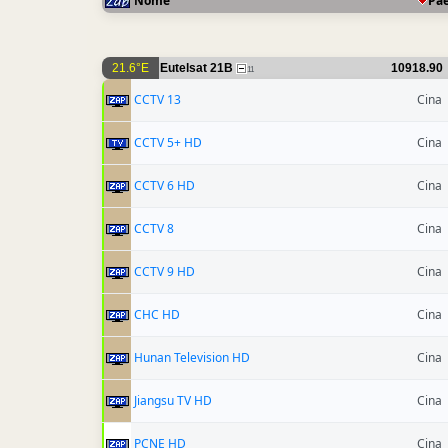
Nome
Pa
21.6°E
Eutelsat 21B
10918.90
11
CCTV 13
Cina
CCTV 5+ HD
Cina
CCTV 6 HD
Cina
CCTV 8
Cina
CCTV 9 HD
Cina
CHC HD
Cina
Hunan Television HD
Cina
Jiangsu TV HD
Cina
PCNE HD
Cina