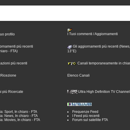
I Tuoi commenti / Aggiornamenti
tuo profilo
ornamenti più recenti
Gli aggiornamenti più recenti (News,
hiaro - FTA)
13°E)
nazioni più recenti
Canali temporaneamente in chiar
i Ricezione
Elenco Canali
i più Ricercate
Ultra High Definition TV Channel
a: Sport, In chiaro - FTA
Frequenze Feed
a: News, In chiaro - FTA
I Feed più recenti
a: Movies, In chiaro - FTA
Forum sul satellite FTA