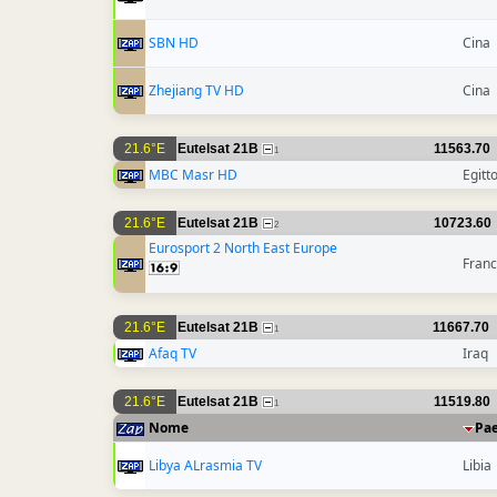
SBN HD
Cina
Zhejiang TV HD
Cina
21.6°E
Eutelsat 21B
11563.70
1
MBC Masr HD
Egitt
21.6°E
Eutelsat 21B
10723.60
2
Eurosport 2 North East Europe
Franc
21.6°E
Eutelsat 21B
11667.70
1
Afaq TV
Iraq
21.6°E
Eutelsat 21B
11519.80
1
Nome
Pa
Libya ALrasmia TV
Libia