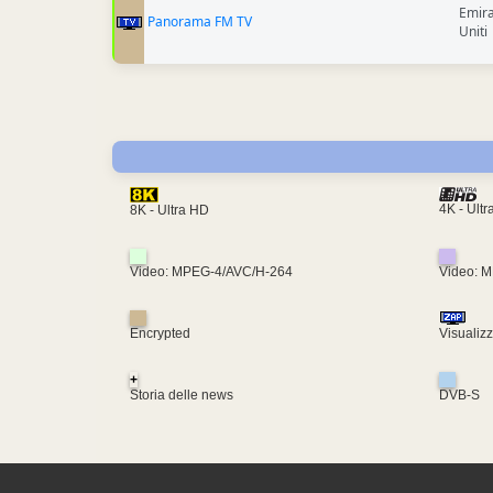
Emira
Panorama FM TV
Uniti
4K - Ult
8K - Ultra HD
Video: MPEG-4/AVC/H-264
Video: 
Encrypted
Visualiz
+
Storia delle news
DVB-S