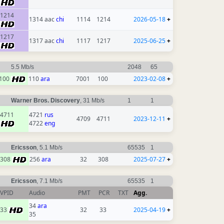
1214
1314 aac
chi
1114
1214
2026-05-18
+
1217
1317 aac
chi
1117
1217
2025-06-25
+
5.5 Mb/s
2048
65
100
110
ara
7001
100
2023-02-08
+
Warner Bros. Discovery
, 31 Mb/s
1
1
4711
4721
rus
4709
4711
2023-12-11
+
4722
eng
Ericsson
, 5.1 Mb/s
65535
1
308
256
ara
32
308
2025-07-27
+
Ericsson
, 7.1 Mb/s
65535
1
VPID
Audio
PMT
PCR
TXT
Agg.
34
ara
33
32
33
2025-04-19
+
35