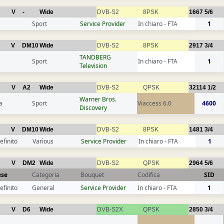
V
-
Wide
DVB-S2
8PSK
1667
5/6
Sport
Service Provider
In chiaro - FTA
1
V
DM10
Wide
DVB-S2
8PSK
2917
3/4
TANDBERG
Sport
In chiaro - FTA
1
Television
V
A2
Wide
DVB-S2
QPSK
32114
1/2
Warner Bros.
a
Sport
Viaccess 6.0
4600
Discovery
V
DM10
Wide
DVB-S2
8PSK
1481
3/4
efinito
Various
Service Provider
In chiaro - FTA
1
V
DM2
Wide
DVB-S2
QPSK
2964
5/6
ese
Categoria
Bouquet
Codifica
SID
efinito
General
Service Provider
In chiaro - FTA
1
V
D6
Wide
DVB-S2X
QPSK
2850
3/4