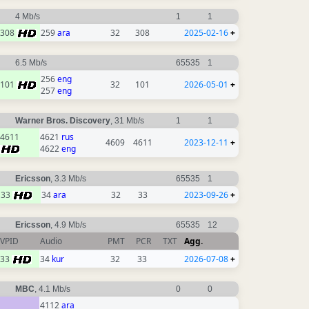
4 Mb/s
1
1
308
259
ara
32
308
2025-02-16
+
6.5 Mb/s
65535
1
256
eng
101
32
101
2026-05-01
+
257
eng
Warner Bros. Discovery
, 31 Mb/s
1
1
4611
4621
rus
4609
4611
2023-12-11
+
4622
eng
Ericsson
, 3.3 Mb/s
65535
1
33
34
ara
32
33
2023-09-26
+
Ericsson
, 4.9 Mb/s
65535
12
VPID
Audio
PMT
PCR
TXT
Agg.
33
34
kur
32
33
2026-07-08
+
MBC
, 4.1 Mb/s
0
0
4112
ara