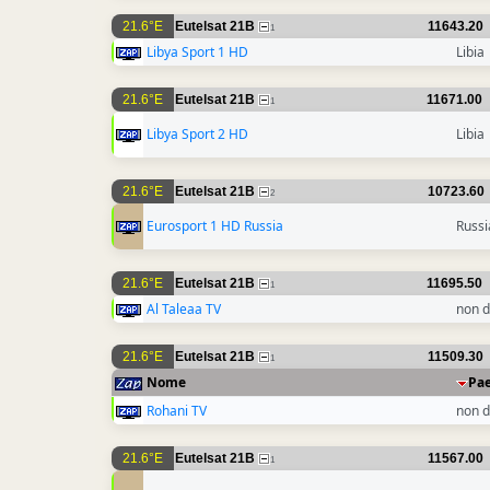
21.6°E
Eutelsat 21B
11643.20
1
Libya Sport 1 HD
Libia
21.6°E
Eutelsat 21B
11671.00
1
Libya Sport 2 HD
Libia
21.6°E
Eutelsat 21B
10723.60
2
Eurosport 1 HD Russia
Russi
21.6°E
Eutelsat 21B
11695.50
1
Al Taleaa TV
non d
21.6°E
Eutelsat 21B
11509.30
1
Nome
Pa
Rohani TV
non d
21.6°E
Eutelsat 21B
11567.00
1