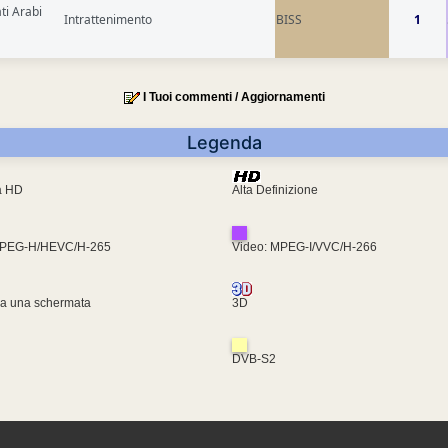
ti Arabi
Intrattenimento
BISS
1
I Tuoi commenti / Aggiornamenti
Legenda
ra HD
Alta Definizione
MPEG-H/HEVC/H-265
Video: MPEG-I/VVC/H-266
za una schermata
3D
DVB-S2