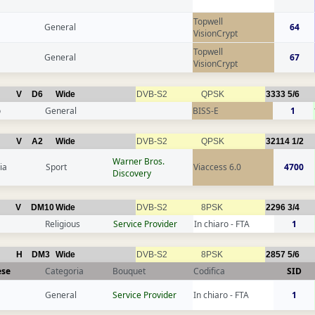
Topwell
General
64
VisionCrypt
Topwell
General
67
VisionCrypt
V
D6
Wide
DVB-S2
QPSK
3333
5/6
o
General
BISS-E
1
V
A2
Wide
DVB-S2
QPSK
32114
1/2
Warner Bros.
ia
Sport
Viaccess 6.0
4700
Discovery
V
DM10
Wide
DVB-S2
8PSK
2296
3/4
Religious
Service Provider
In chiaro - FTA
1
H
DM3
Wide
DVB-S2
8PSK
2857
5/6
ese
Categoria
Bouquet
Codifica
SID
General
Service Provider
In chiaro - FTA
1