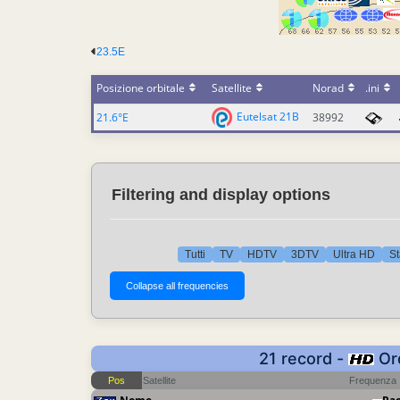
23.5E
Posizione orbitale
Satellite
Norad
.ini
Eutelsat 21B
21.6°E
38992
Filtering and display options
Tutti
TV
HDTV
3DTV
Ultra HD
St
21 record -
Ord
Pos
Satellite
Frequenza