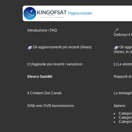
Pagina iniziale
Introduzione / FAQ
Definisci il 
Gli aggiornamenti più recenti (News)
Gli aggi
(News, In c
[+] Aggiunte più recenti / variazioni
[-] Le elimi
Elenco Satelliti
Rapporti d
Il Cimitero Dei Canali
Le Immagin
DAB over DVB transmissions
Italiano
Categori
Categori
Categori