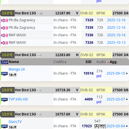
pol
13.0°E
Hot Bird 13G
12187.90
V
DVB-S2
8PSK
27500
3/4
21
PR dla Zagranicy
In chiaro - FTA
7329
729
2025-12-16
PR dla Zagranicy
In chiaro - FTA
7339
729
2025-12-16
RMF MAXX
In chiaro - FTA
7336
726
2025-10-16
RMF MAXX
In chiaro - FTA
7326
726
2025-10-13
13.0°E
Hot Bird 13G
12283.80
H
DVB-S2
8PSK
27500
3/4
2
Nome
Codifica
SID
Audio
Agg.
Mango 24
216
In chiaro - FTA
10516
2025-09-10
+
pol
13.0°E
Hot Bird 13G
10719.30
V
DVB-S2
8PSK
27500
5/6
1
112
TVP Info HD
In chiaro - FTA
4409
2025-03-07
+
pol
13.0°E
Hot Bird 13G
10757.60
V
DVB-S2
8PSK
27500
3/4
4
547
Stars.TV
In chiaro - FTA
17023
2025-03-04
+