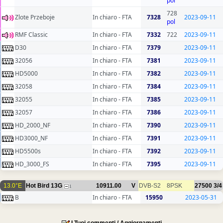
pol
728
Zlote Przeboje
In chiaro - FTA
7328
2023-09-11
pol
RMF Classic
In chiaro - FTA
7332
722
2023-09-11
D30
In chiaro - FTA
7379
2023-09-11
32056
In chiaro - FTA
7381
2023-09-11
HD5000
In chiaro - FTA
7382
2023-09-11
32058
In chiaro - FTA
7384
2023-09-11
32055
In chiaro - FTA
7385
2023-09-11
32057
In chiaro - FTA
7386
2023-09-11
HD_2000_NF
In chiaro - FTA
7390
2023-09-11
HD3000_NF
In chiaro - FTA
7391
2023-09-11
HD5500s
In chiaro - FTA
7392
2023-09-11
HD_3000_FS
In chiaro - FTA
7395
2023-09-11
13.0°E
Hot Bird 13G
10911.00
V
DVB-S2
8PSK
27500
3/4
1
B
In chiaro - FTA
15950
2023-05-31