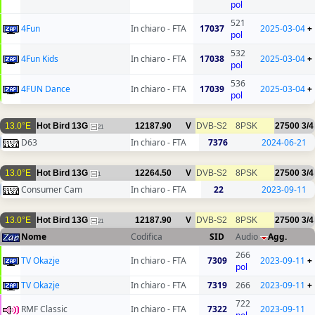
pol
521
4Fun
In chiaro - FTA
17037
2025-03-04
+
pol
532
4Fun Kids
In chiaro - FTA
17038
2025-03-04
+
pol
536
4FUN Dance
In chiaro - FTA
17039
2025-03-04
+
pol
13.0°E
Hot Bird 13G
12187.90
V
DVB-S2
8PSK
27500
3/4
21
D63
In chiaro - FTA
7376
2024-06-21
13.0°E
Hot Bird 13G
12264.50
V
DVB-S2
8PSK
27500
3/4
1
Consumer Cam
In chiaro - FTA
22
2023-09-11
13.0°E
Hot Bird 13G
12187.90
V
DVB-S2
8PSK
27500
3/4
21
Nome
Codifica
SID
Audio
Agg.
266
TV Okazje
In chiaro - FTA
7309
2023-09-11
+
pol
TV Okazje
In chiaro - FTA
7319
266
2023-09-11
+
722
RMF Classic
In chiaro - FTA
7322
2023-09-11