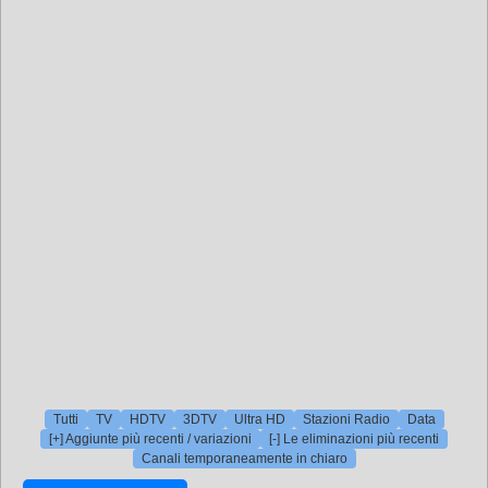
Tutti
TV
HDTV
3DTV
Ultra HD
Stazioni Radio
Data
[+] Aggiunte più recenti / variazioni
[-] Le eliminazioni più recenti
Canali temporaneamente in chiaro