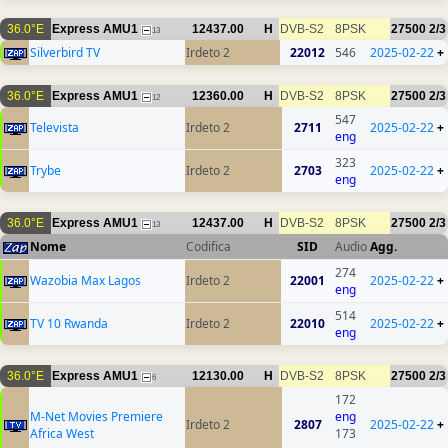
36.0°E
Express AMU1
12437.00
H
DVB-S2
8PSK
27500
2/3
13
Silverbird TV
Irdeto 2
22012
546
2025-02-22
+
36.0°E
Express AMU1
12360.00
H
DVB-S2
8PSK
27500
2/3
12
547
Televista
Irdeto 2
2711
2025-02-22
+
eng
323
Trybe
Irdeto 2
2703
2025-02-22
+
eng
36.0°E
Express AMU1
12437.00
H
DVB-S2
8PSK
27500
2/3
13
Nome
Codifica
SID
Audio
Agg.
274
Wazobia Max Lagos
Irdeto 2
22001
2025-02-22
+
eng
514
TV 10 Rwanda
Irdeto 2
22010
2025-02-22
+
eng
36.0°E
Express AMU1
12130.00
H
DVB-S2
8PSK
27500
2/3
6
172
M-Net Movies Premiere
eng
Irdeto 2
2807
2025-02-22
+
Africa West
173