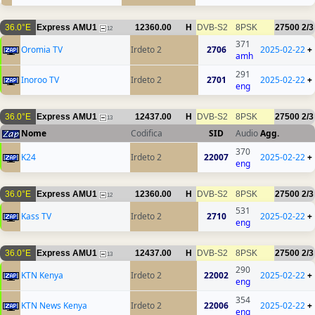
36.0°E
Express AMU1
12360.00
H
DVB-S2
8PSK
27500
2/3
12
371
Oromia TV
Irdeto 2
2706
2025-02-22
+
amh
291
Inoroo TV
Irdeto 2
2701
2025-02-22
+
eng
36.0°E
Express AMU1
12437.00
H
DVB-S2
8PSK
27500
2/3
13
Nome
Codifica
SID
Audio
Agg.
370
K24
Irdeto 2
22007
2025-02-22
+
eng
36.0°E
Express AMU1
12360.00
H
DVB-S2
8PSK
27500
2/3
12
531
Kass TV
Irdeto 2
2710
2025-02-22
+
eng
36.0°E
Express AMU1
12437.00
H
DVB-S2
8PSK
27500
2/3
13
290
KTN Kenya
Irdeto 2
22002
2025-02-22
+
eng
354
KTN News Kenya
Irdeto 2
22006
2025-02-22
+
eng