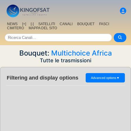
NEWS
[+]
[-]
SATELLITI
CANALI
BOUQUET
FASCI
CIMITERO
MAPPA DEL SITO
Bouquet:
Multichoice Africa
Tutte le trasmissioni
Filtering and display options
Advanced options
▼