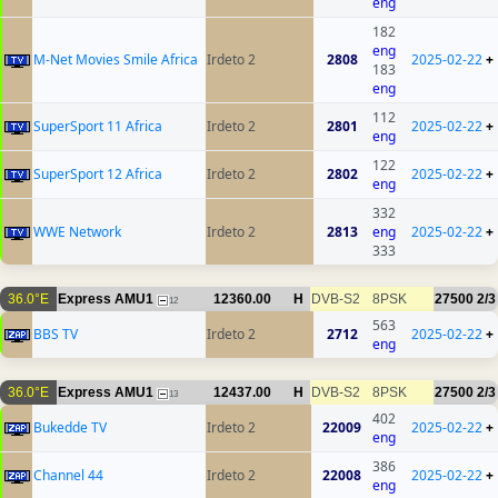
eng
182
eng
M-Net Movies Smile Africa
Irdeto 2
2808
2025-02-22
+
183
eng
112
SuperSport 11 Africa
Irdeto 2
2801
2025-02-22
+
eng
122
SuperSport 12 Africa
Irdeto 2
2802
2025-02-22
+
eng
332
WWE Network
Irdeto 2
2813
eng
2025-02-22
+
333
36.0°E
Express AMU1
12360.00
H
DVB-S2
8PSK
27500
2/3
12
563
BBS TV
Irdeto 2
2712
2025-02-22
+
eng
36.0°E
Express AMU1
12437.00
H
DVB-S2
8PSK
27500
2/3
13
402
Bukedde TV
Irdeto 2
22009
2025-02-22
+
eng
386
Channel 44
Irdeto 2
22008
2025-02-22
+
eng