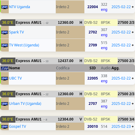
322
NTV Uganda
Irdeto 2
22004
2025-02-22
+
eng
36.0°E
Express AMU1
12360.00
H
DVB-S2
8PSK
27500
2/3
12
307
Spark TV
Irdeto 2
2702
2025-02-22
+
eng
515
TV West (Uganda)
Irdeto 2
2709
2025-02-22
+
eng
36.0°E
Express AMU1
12437.00
H
DVB-S2
8PSK
27500
2/3
13
Nome
Codifica
SID
Audio
Agg.
338
UBC TV
Irdeto 2
22005
2025-02-22
+
eng
36.0°E
Express AMU1
12360.00
H
DVB-S2
8PSK
27500
2/3
12
387
Urban TV (Uganda)
Irdeto 2
2707
2025-02-22
+
eng
36.0°E
Express AMU1
12304.00
V
DVB-S2
8PSK
27500
3/4
8
Gospel TV
Irdeto 2
20010
514
2025-02-23
+