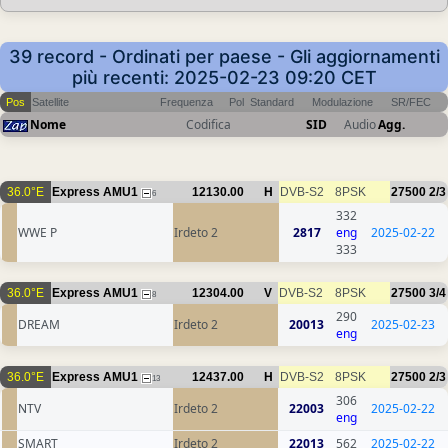
39 record - Ordinati per paese - Gli aggiornamenti
più recenti: 2025-02-23 09:20 CET
Pos
Satellite
Frequenza
Pol
Standard
Modulazione
SR/FEC
Nome
Codifica
SID
Audio
Agg.
36.0°E
Express AMU1
12130.00
H
DVB-S2
8PSK
27500
2/3
6
332
WWE P
Irdeto 2
2817
eng
2025-02-22
333
36.0°E
Express AMU1
12304.00
V
DVB-S2
8PSK
27500
3/4
8
290
DREAM
Irdeto 2
20013
2025-02-23
eng
36.0°E
Express AMU1
12437.00
H
DVB-S2
8PSK
27500
2/3
13
306
NTV
Irdeto 2
22003
2025-02-22
eng
SMART
Irdeto 2
22013
562
2025-02-22