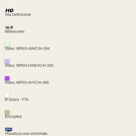
Alta Definizione
Widescreen
Video: MPEG-4/AVC/H-264
Video: MPEG-H/HEVC/H-265
Video: MPEG-I/VVC/H-266
In chiaro - FTA
Encrypted
Visualizza una schermata