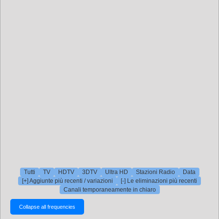
Tutti
TV
HDTV
3DTV
Ultra HD
Stazioni Radio
Data
[+] Aggiunte più recenti / variazioni
[-] Le eliminazioni più recenti
Canali temporaneamente in chiaro