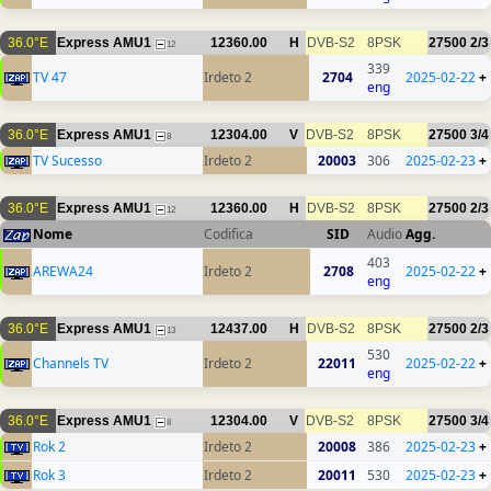
36.0°E
Express AMU1
12360.00
H
DVB-S2
8PSK
27500
2/3
12
339
TV 47
Irdeto 2
2704
2025-02-22
+
eng
36.0°E
Express AMU1
12304.00
V
DVB-S2
8PSK
27500
3/4
8
TV Sucesso
Irdeto 2
20003
306
2025-02-23
+
36.0°E
Express AMU1
12360.00
H
DVB-S2
8PSK
27500
2/3
12
Nome
Codifica
SID
Audio
Agg.
403
AREWA24
Irdeto 2
2708
2025-02-22
+
eng
36.0°E
Express AMU1
12437.00
H
DVB-S2
8PSK
27500
2/3
13
530
Channels TV
Irdeto 2
22011
2025-02-22
+
eng
36.0°E
Express AMU1
12304.00
V
DVB-S2
8PSK
27500
3/4
8
Rok 2
Irdeto 2
20008
386
2025-02-23
+
Rok 3
Irdeto 2
20011
530
2025-02-23
+