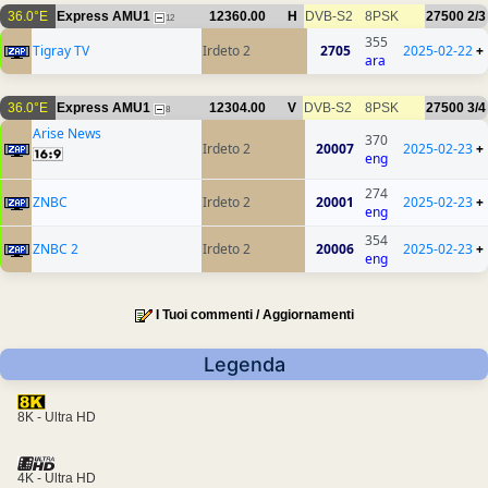
36.0°E
Express AMU1
12360.00
H
DVB-S2
8PSK
27500
2/3
12
355
Tigray TV
Irdeto 2
2705
2025-02-22
+
ara
36.0°E
Express AMU1
12304.00
V
DVB-S2
8PSK
27500
3/4
8
Arise News
370
Irdeto 2
20007
2025-02-23
+
eng
274
ZNBC
Irdeto 2
20001
2025-02-23
+
eng
354
ZNBC 2
Irdeto 2
20006
2025-02-23
+
eng
I Tuoi commenti / Aggiornamenti
Legenda
8K - Ultra HD
4K - Ultra HD