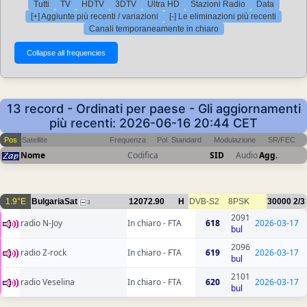
Tutti
TV
HDTV
3DTV
Ultra HD
Stazioni Radio
Data
[+] Aggiunte più recenti / variazioni
[-] Le eliminazioni più recenti
Canali temporaneamente in chiaro
13 record - Ordinati per paese - Gli aggiornamenti
più recenti: 2026-06-16 20:44 CET
Pos
Satellite
Frequenza
Pol
Standard
Modulazione
SR/FEC
Nome
Codifica
SID
Audio
Agg.
1.9°E
BulgariaSat
12072.90
H
DVB-S2
8PSK
30000
2/3
3
2091
radio N-Joy
In chiaro - FTA
618
2026-03-17
bul
2096
radio Z-rock
In chiaro - FTA
619
2026-03-17
bul
2101
radio Veselina
In chiaro - FTA
620
2026-03-17
bul