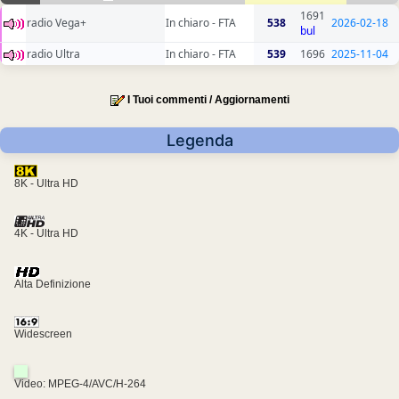
1691
radio Vega+
In chiaro - FTA
538
2026-02-18
bul
radio Ultra
In chiaro - FTA
539
1696
2025-11-04
I Tuoi commenti / Aggiornamenti
Legenda
8K - Ultra HD
4K - Ultra HD
Alta Definizione
Widescreen
Video: MPEG-4/AVC/H-264