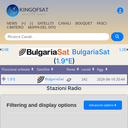
NEWS
[+]
[-]
SATELLITI
CANALI
BOUQUET
FASCI
CIMITERO
MAPPA DEL SITO
3.0E
BulgariaSat
1.2E
(
1.9°E
)
Posizione orbitale
Satellite
News
canali
Agg.
BulgariaSat
1.9°E
242
2026-06-16 20:44
Stazioni Radio
Filtering and display options
Advanced options
▼