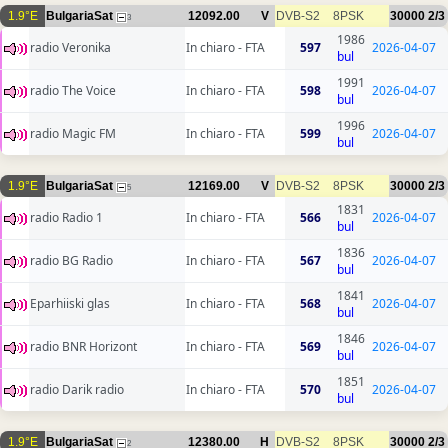
1.9°E
BulgariaSat
12092.00
V
DVB-S2
8PSK
30000
2/3
3
1986
radio Veronika
In chiaro - FTA
597
2026-04-07
bul
1991
radio The Voice
In chiaro - FTA
598
2026-04-07
bul
1996
radio Magic FM
In chiaro - FTA
599
2026-04-07
bul
1.9°E
BulgariaSat
12169.00
V
DVB-S2
8PSK
30000
2/3
5
1831
radio Radio 1
In chiaro - FTA
566
2026-04-07
bul
1836
radio BG Radio
In chiaro - FTA
567
2026-04-07
bul
1841
Eparhiiski glas
In chiaro - FTA
568
2026-04-07
bul
1846
radio BNR Horizont
In chiaro - FTA
569
2026-04-07
bul
1851
radio Darik radio
In chiaro - FTA
570
2026-04-07
bul
1.9°E
BulgariaSat
12380.00
H
DVB-S2
8PSK
30000
2/3
2