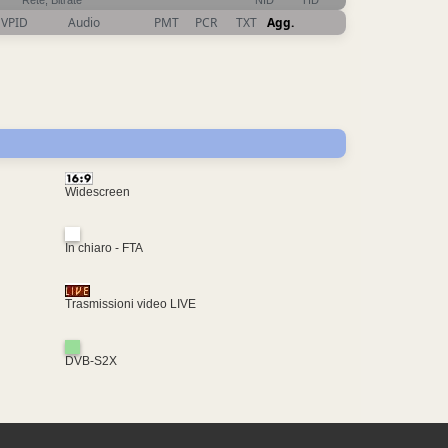
Rete, Bitrate
NID
TID
VPID
Audio
PMT
PCR
TXT
Agg.
Widescreen
In chiaro - FTA
Trasmissioni video LIVE
DVB-S2X