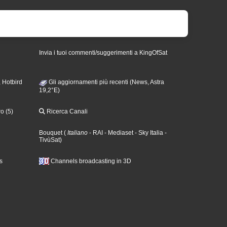
Invia i tuoi commenti/suggerimenti a KingOfSat
 Hotbird
Gli aggiornamenti più recenti (News, Astra
19,2°E)
o (5)
Ricerca Canali
Bouquet
(
Italiano
- RAI
- Mediaset
- Sky Italia
-
TivùSat
)
s
Channels broadcasting in 3D