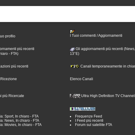
I Tuoi commenti / Aggiornamenti
tuo profilo
ornamenti più recenti
Gli aggiornamenti più recenti (News,
hiaro - FTA)
13°E)
nazioni più recenti
Canali temporaneamente in chiar
i Ricezione
Elenco Canali
i più Ricercate
Ultra High Definition TV Channel
a: Sport, In chiaro - FTA
Frequenze Feed
a: News, In chiaro - FTA
I Feed più recenti
a: Movies, In chiaro - FTA
Forum sul satellite FTA