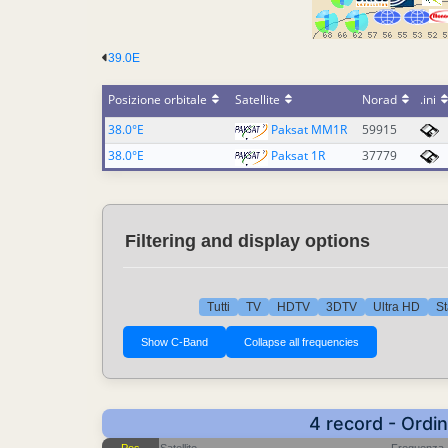
39.0E
Posizione orbitale
Satellite
Norad
.ini
38.0°E
Paksat MM1R
59915
38.0°E
Paksat 1R
37779
Filtering and display options
Tutti
TV
HDTV
3DTV
Ultra HD
St
4 record - Ordi