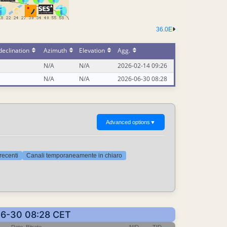
36.0E
eclination
Azimuth
Elevation
Agg.
N/A
N/A
2026-02-14 09:26
N/A
N/A
2026-06-30 08:28
Advanced options
▼
 recenti
Canali temporaneamente in chiaro
-06-30 08:28 CET