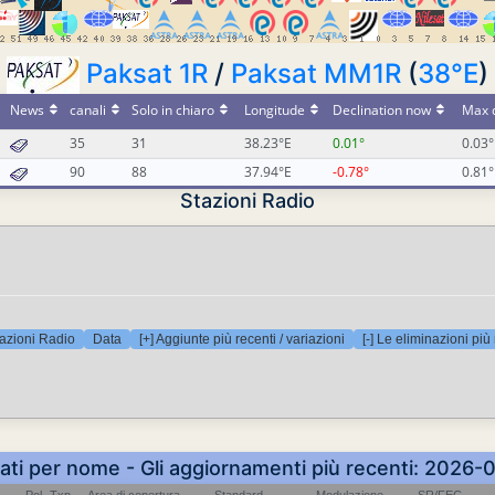
Paksat 1R
/
Paksat MM1R
(
38°E
)
News
canali
Solo in chiaro
Longitude
Declination now
Max d
35
31
38.23°E
0.01°
0.03°
90
88
37.94°E
-0.78°
0.81°
Stazioni Radio
azioni Radio
Data
[+] Aggiunte più recenti / variazioni
[-] Le eliminazioni più
nati per nome - Gli aggiornamenti più recenti: 2026