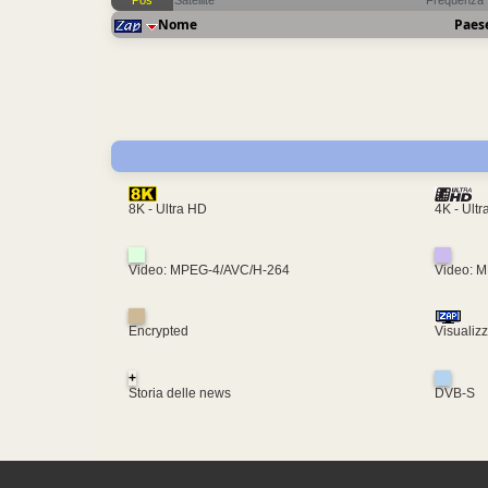
Pos
Satellite
Frequenza
Nome
Paes
4K - Ult
8K - Ultra HD
Video: MPEG-4/AVC/H-264
Video: 
Encrypted
Visualiz
+
Storia delle news
DVB-S