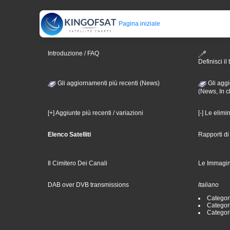
Pagina iniziale
Introduzione / FAQ
Definisci il 
Gli aggiornamenti più recenti (News)
Gli aggi
(News, In c
[+] Aggiunte più recenti / variazioni
[-] Le elimi
Elenco Satelliti
Rapporti d
Il Cimitero Dei Canali
Le Immagin
DAB over DVB transmissions
Italiano
Categori
Categori
Categori