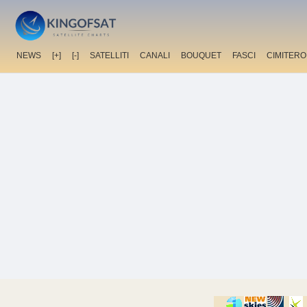
NEWS
[+]
[-]
SATELLITI
CANALI
BOUQUET
FASCI
CIMITERO