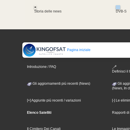
+
Storia delle news
DVB-S
Pagina iniziale
Introduzione / FAQ
Definisci il 
Gli aggiornamenti più recenti (News)
Gli aggi
(News, In c
[+] Aggiunte più recenti / variazioni
[-] Le elimi
Elenco Satelliti
Rapporti d
Il Cimitero Dei Canali
Le Immagin