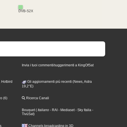
DVB-S2X
Invia i tuoi commenti/suggerimenti a KingOfSat
 Hotbird
Gli aggiornamenti più recenti (News, Astra
19,2°E)
o (6)
Ricerca Canali
Bouquet
(
Italiano
- RAI
- Mediaset
- Sky Italia
-
TivùSat
)
s
Channels broadcasting in 3D