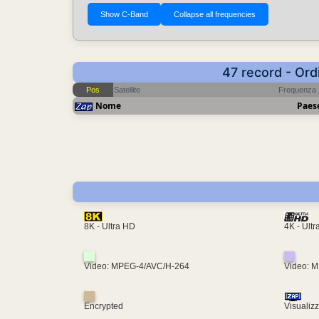
47 record - Ord
Pos
Satellite
Frequenza
Nome
Paes
4K - Ult
8K - Ultra HD
Video: MPEG-4/AVC/H-264
Video: 
Encrypted
Visualiz