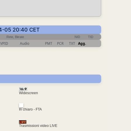
-04-05 20:40 CET
Rete, Bitrate
NID
TID
VPID
Audio
PMT
PCR
TXT
Agg.
Widescreen
In chiaro - FTA
Trasmissioni video LIVE