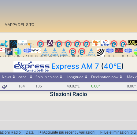
MAPPA DEL SITO
Express AM 7
(
40°E
)
News
canali
Solo in chiaro
Longitude
Declination now
Max d
184
135
40.02°E
0.00°
0.00°
Stazioni Radio
azioni Radio
Data
[+] Aggiunte più recenti / variazioni
[-] Le eliminazioni più