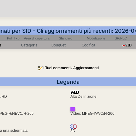
inati per SID - Gli aggiornamenti più recenti: 2026
Pol
Txp
Area di copertura
Standard
Modulazione
SR/FEC
e
Categoria
Bouquet
Codifica
SID
I Tuoi commenti / Aggiornamenti
Legenda
ra HD
Alta Definizione
MPEG-H/HEVC/H-265
Video: MPEG-I/VVC/H-266
za una schermata
3D