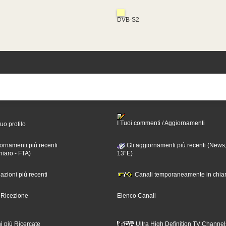
DVB-S2
I Tuoi commenti / Aggiornamenti
tuo profilo
ornamenti più recenti
Gli aggiornamenti più recenti (News,
hiaro - FTA)
13°E)
nazioni più recenti
Canali temporaneamente in chiar
i Ricezione
Elenco Canali
i più Ricercate
Ultra High Definition TV Channel