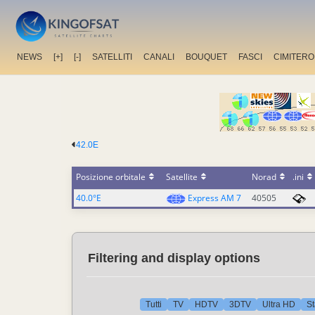
NEWS
[+]
[-]
SATELLITI
CANALI
BOUQUET
FASCI
CIMITERO
42.0E
Posizione orbitale
Satellite
Norad
.ini
40.0°E
Express AM 7
40505
Filtering and display options
Tutti
TV
HDTV
3DTV
Ultra HD
St