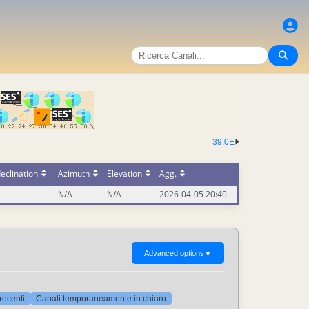
39.0E
eclination
Azimuth
Elevation
Agg.
N/A
N/A
2026-04-05 20:40
Advanced options
▼
 recenti
Canali temporaneamente in chiaro