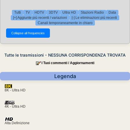
Tutti
TV
HDTV
3DTV
Ultra HD
Stazioni Radio
Data
[+] Aggiunte più recenti / variazioni
[-] Le eliminazioni più recenti
Canali temporaneamente in chiaro
Tutte le trasmissioni - NESSUNA CORRISPONDENZA TROVATA
I Tuoi commenti / Aggiornamenti
Legenda
8K - Ultra HD
4K - Ultra HD
Alta Definizione