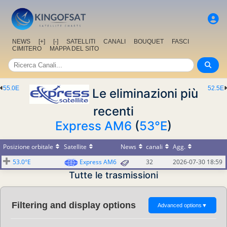
NEWS
[+]
[-]
SATELLITI
CANALI
BOUQUET
FASCI
CIMITERO
MAPPA DEL SITO
55.0E
52.5E
Le eliminazioni più
recenti
Express AM6
(
53°E
)
Posizione orbitale
Satellite
News
canali
Agg.
53.0°E
Express AM6
32
2026-07-30 18:59
Tutte le trasmissioni
Filtering and display options
Advanced options
▼