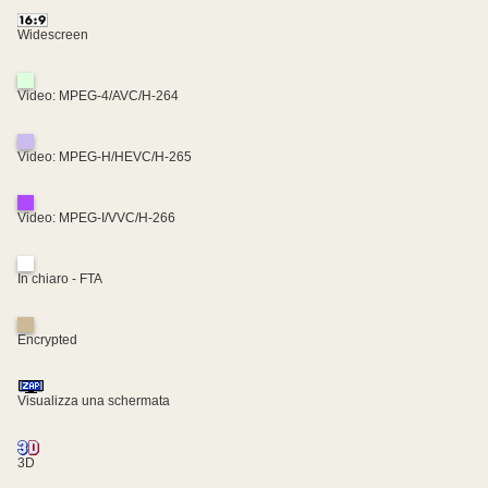
Widescreen
Video: MPEG-4/AVC/H-264
Video: MPEG-H/HEVC/H-265
Video: MPEG-I/VVC/H-266
In chiaro - FTA
Encrypted
Visualizza una schermata
3D