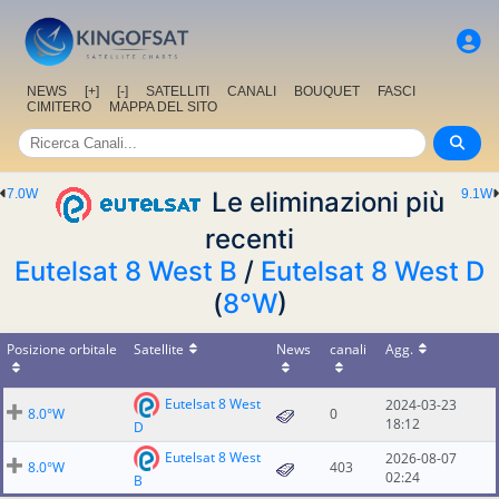
NEWS
[+]
[-]
SATELLITI
CANALI
BOUQUET
FASCI
CIMITERO
MAPPA DEL SITO
7.0W
Le eliminazioni più
9.1W
recenti
Eutelsat 8 West B
/
Eutelsat 8 West D
(
8°W
)
Posizione orbitale
Satellite
News
canali
Agg.
Eutelsat 8 West
2024-03-23
8.0°W
0
18:12
D
Eutelsat 8 West
2026-08-07
8.0°W
403
02:24
B