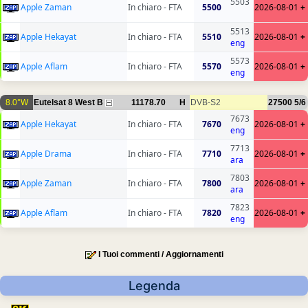
5503
Apple Zaman
In chiaro - FTA
5500
2026-08-01
+
5513
Apple Hekayat
In chiaro - FTA
5510
2026-08-01
+
eng
5573
Apple Aflam
In chiaro - FTA
5570
2026-08-01
+
eng
8.0°W
Eutelsat 8 West B
11178.70
H
DVB-S2
27500
5/6
7673
Apple Hekayat
In chiaro - FTA
7670
2026-08-01
+
eng
7713
Apple Drama
In chiaro - FTA
7710
2026-08-01
+
ara
7803
Apple Zaman
In chiaro - FTA
7800
2026-08-01
+
ara
7823
Apple Aflam
In chiaro - FTA
7820
2026-08-01
+
eng
I Tuoi commenti / Aggiornamenti
Legenda