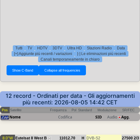
Tutti
TV
HDTV
3DTV
Ultra HD
Stazioni Radio
Data
[+] Aggiunte più recenti / variazioni
[-] Le eliminazioni più recenti
Canali temporaneamente in chiaro
12 record - Ordinati per data - Gli aggiornamenti
più recenti: 2026-08-05 14:42 CET
Pos
Satellite
Frequenza
Pol
Standard
Modulazione
SR/FEC
Nome
Codifica
SID
Audio
Agg.
8.0°W
Eutelsat 8 West B
11012.70
H
DVB-S2
27500
2/3