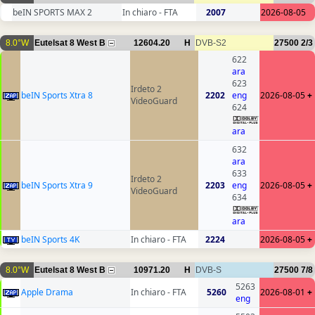
beIN SPORTS MAX 2
In chiaro - FTA
2007
2026-08-05
8.0°W
Eutelsat 8 West B
12604.20
H
DVB-S2
27500
2/3
622
ara
623
Irdeto 2
beIN Sports Xtra 8
2202
eng
2026-08-05
+
VideoGuard
624
ara
632
ara
633
Irdeto 2
beIN Sports Xtra 9
2203
eng
2026-08-05
+
VideoGuard
634
ara
beIN Sports 4K
In chiaro - FTA
2224
2026-08-05
+
8.0°W
Eutelsat 8 West B
10971.20
H
DVB-S
27500
7/8
5263
Apple Drama
In chiaro - FTA
5260
2026-08-01
+
eng