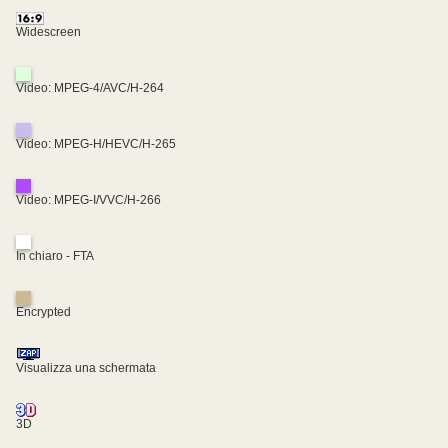
Widescreen
Video: MPEG-4/AVC/H-264
Video: MPEG-H/HEVC/H-265
Video: MPEG-I/VVC/H-266
In chiaro - FTA
Encrypted
Visualizza una schermata
3D