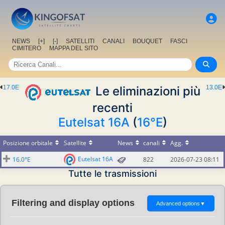
NEWS
[+]
[-]
SATELLITI
CANALI
BOUQUET
FASCI
CIMITERO
MAPPA DEL SITO
17.0E
Le eliminazioni più
13.0E
recenti
Eutelsat 16A
(
16°E
)
Posizione orbitale
Satellite
News
canali
Agg.
Eutelsat 16A
16.0°E
822
2026-07-23 08:11
Tutte le trasmissioni
Filtering and display options
Advanced options
▼