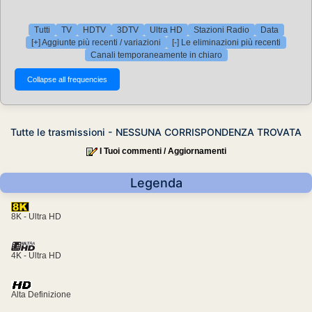
Tutti
TV
HDTV
3DTV
Ultra HD
Stazioni Radio
Data
[+] Aggiunte più recenti / variazioni
[-] Le eliminazioni più recenti
Canali temporaneamente in chiaro
Tutte le trasmissioni - NESSUNA CORRISPONDENZA TROVATA
I Tuoi commenti / Aggiornamenti
Legenda
8K - Ultra HD
4K - Ultra HD
Alta Definizione