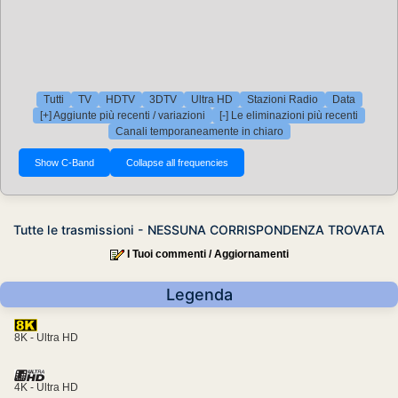
Tutti
TV
HDTV
3DTV
Ultra HD
Stazioni Radio
Data
[+] Aggiunte più recenti / variazioni
[-] Le eliminazioni più recenti
Canali temporaneamente in chiaro
Tutte le trasmissioni - NESSUNA CORRISPONDENZA TROVATA
I Tuoi commenti / Aggiornamenti
Legenda
8K - Ultra HD
4K - Ultra HD