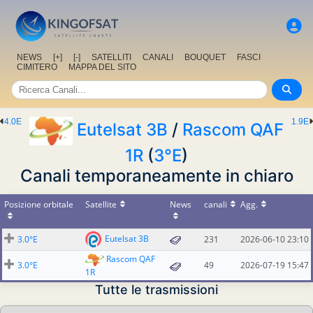
NEWS
[+]
[-]
SATELLITI
CANALI
BOUQUET
FASCI
CIMITERO
MAPPA DEL SITO
4.0E
1.9E
Eutelsat 3B
/
Rascom QAF
1R
(
3°E
)
Canali temporaneamente in chiaro
Posizione orbitale
Satellite
News
canali
Agg.
Eutelsat 3B
3.0°E
231
2026-06-10 23:10
Rascom QAF
3.0°E
49
2026-07-19 15:47
1R
Tutte le trasmissioni