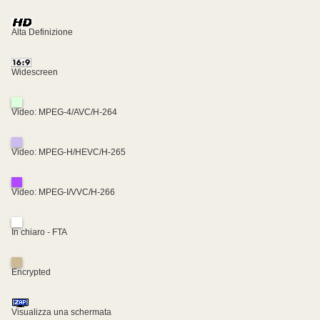
Alta Definizione
Widescreen
Video: MPEG-4/AVC/H-264
Video: MPEG-H/HEVC/H-265
Video: MPEG-I/VVC/H-266
In chiaro - FTA
Encrypted
Visualizza una schermata