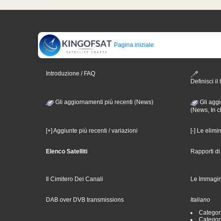
Pagina iniziale
Introduzione / FAQ
Definisci il 
Gli aggiornamenti più recenti (News)
Gli aggi
(News, In c
[+] Aggiunte più recenti / variazioni
[-] Le elimi
Elenco Satelliti
Rapporti d
Il Cimitero Dei Canali
Le Immagin
DAB over DVB transmissions
Italiano
Categori
Categori