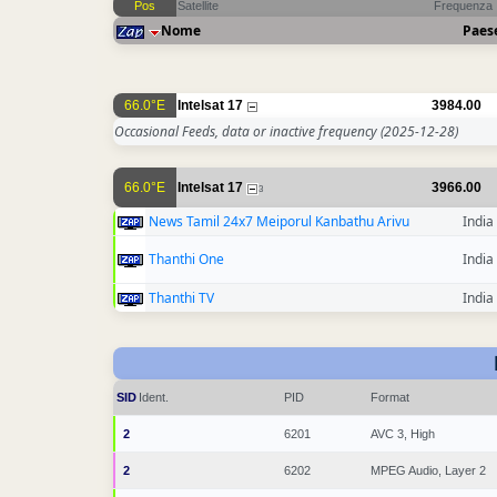
Pos
Satellite
Frequenza
Nome
Paes
66.0°E
Intelsat 17
3984.00
Occasional Feeds, data or inactive frequency
(2025-12-28)
66.0°E
Intelsat 17
3966.00
3
News Tamil 24x7 Meiporul Kanbathu Arivu
India
Thanthi One
India
Thanthi TV
India
SID
Ident.
PID
Format
2
6201
AVC 3, High
2
6202
MPEG Audio, Layer 2