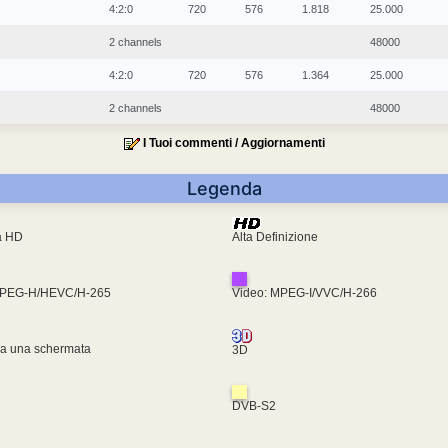
4:2:0
720
576
1.818
25.000
2 channels
48000
4:2:0
720
576
1.364
25.000
2 channels
48000
I Tuoi commenti / Aggiornamenti
Legenda
ra HD
Alta Definizione
MPEG-H/HEVC/H-265
Video: MPEG-I/VVC/H-266
za una schermata
3D
DVB-S2