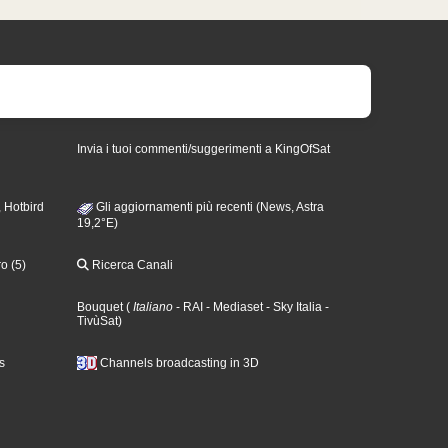
Invia i tuoi commenti/suggerimenti a KingOfSat
 Hotbird
Gli aggiornamenti più recenti (News, Astra
19,2°E)
o (5)
Ricerca Canali
Bouquet
(
Italiano
- RAI
- Mediaset
- Sky Italia
-
TivùSat
)
s
Channels broadcasting in 3D