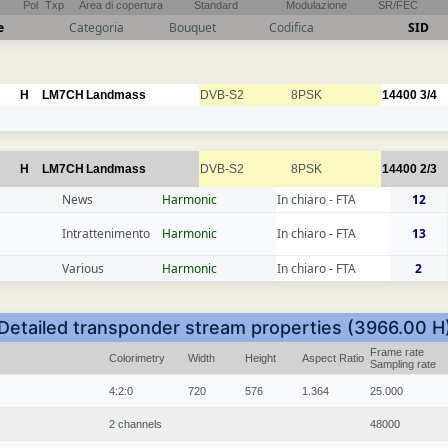
Pol
Txp
Area di copertura
Standard
Modulazione
SR/FEC
e
Categoria
Bouquet
Codifica
SID
H
LM7CH
Landmass
DVB-S2
8PSK
14400
3/4
H
LM7CH
Landmass
DVB-S2
8PSK
14400
2/3
News
Harmonic
In chiaro - FTA
12
Intrattenimento
Harmonic
In chiaro - FTA
13
Various
Harmonic
In chiaro - FTA
2
Detailed transponder stream properties (3966.00 H
Frame rate
Colorimetry
Width
Height
Aspect Ratio
Sampling rate
4:2:0
720
576
1.364
25.000
2 channels
48000