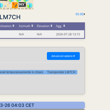
65.0E
r LM7CH
lination
Azimuth
Elevation
Agg.
N/A
N/A
2026-07-28 13:15
Advanced options
▼
nali temporaneamente in chiaro
Transponder LM7CH
-03-26 04:03 CET