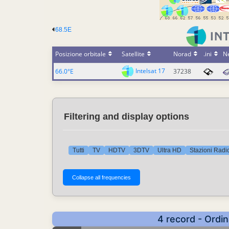
68.5E
Posizione orbitale
Satellite
Norad
.ini
N
Intelsat 17
66.0°E
37238
Filtering and display options
Tutti
TV
HDTV
3DTV
Ultra HD
Stazioni Radi
4 record - Ordi