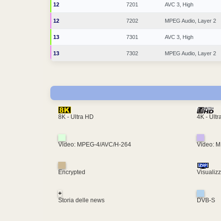
12
7201
AVC 3, High
12
7202
MPEG Audio, Layer 2
13
7301
AVC 3, High
13
7302
MPEG Audio, Layer 2
4K - Ult
8K - Ultra HD
Video: MPEG-4/AVC/H-264
Video: 
Encrypted
Visualiz
+
Storia delle news
DVB-S