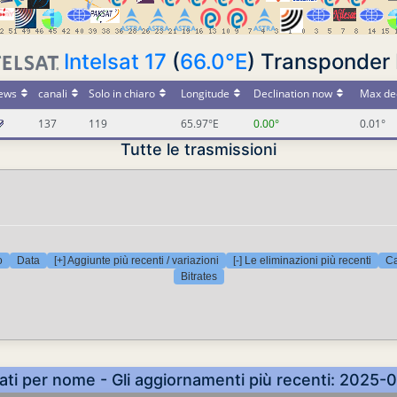
Intelsat 17
(
66.0°E
) Transponde
ews
canali
Solo in chiaro
Longitude
Declination now
Max dec
137
119
65.97°E
0.00°
0.01°
Tutte le trasmissioni
o
Data
[+] Aggiunte più recenti / variazioni
[-] Le eliminazioni più recenti
Ca
Bitrates
nati per nome - Gli aggiornamenti più recenti: 2025