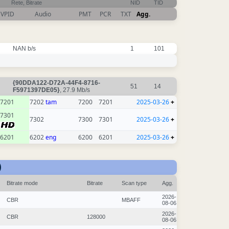
Rete, Bitrate
NID
TID
VPID
Audio
PMT
PCR
TXT
Agg.
NAN b/s
1
101
{90DDA122-D72A-44F4-8716-
51
14
F5971397DE05}
, 27.9 Mb/s
7201
7202
tam
7200
7201
2025-03-26
+
7301
7302
7300
7301
2025-03-26
+
6201
6202
eng
6200
6201
2025-03-26
+
)
Bitrate mode
Bitrate
Scan type
Agg.
2026-
CBR
MBAFF
08-06
2026-
CBR
128000
08-06