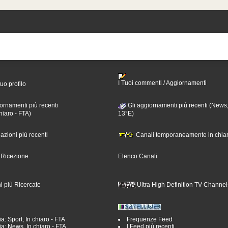
I Tuoi commenti / Aggiornamenti
tuo profilo
ornamenti più recenti
Gli aggiornamenti più recenti (News,
hiaro - FTA)
13°E)
nazioni più recenti
Canali temporaneamente in chiar
i Ricezione
Elenco Canali
i più Ricercate
Ultra High Definition TV Channel
a: Sport, In chiaro - FTA
Frequenze Feed
a: News, In chiaro - FTA
I Feed più recenti