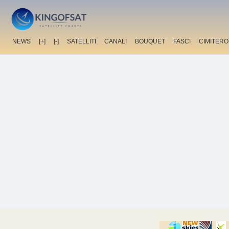
NEWS
[+]
[-]
SATELLITI
CANALI
BOUQUET
FASCI
CIMITERO