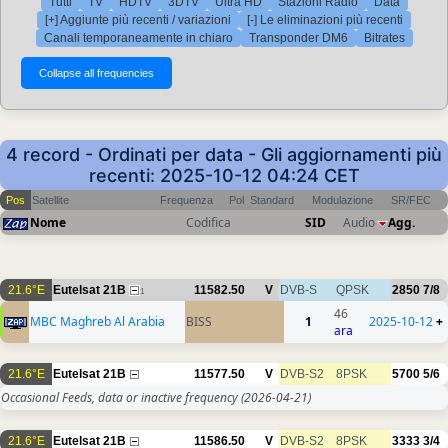
Tutti
TV
HDTV
3DTV
Ultra HD
Stazioni Radio
Data
[+] Aggiunte più recenti / variazioni
[-] Le eliminazioni più recenti
Canali temporaneamente in chiaro
Transponder DM6
Bitrates
4 record - Ordinati per data - Gli aggiornamenti più
recenti: 2025-10-12 04:24 CET
Pos
Satellite
Frequenza
Pol
Standard
Modulazione
SR/FEC
Nome
Codifica
SID
Audio
Agg.
21.6°E
Eutelsat 21B
11582.50
V
DVB-S
QPSK
2850
7/8
1
46
MBC Maghreb Al Arabia
BISS
1
2025-10-12
+
ara
21.6°E
Eutelsat 21B
11577.50
V
DVB-S2
8PSK
5700
5/6
Occasional Feeds, data or inactive frequency
(2026-04-21)
21.6°E
Eutelsat 21B
11586.50
V
DVB-S2
8PSK
3333
3/4