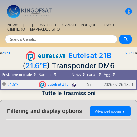
NEWS
[+]
[-]
SATELLITI
CANALI
BOUQUET
FASCI
CIMITERO
MAPPA DEL SITO
23.5E
Eutelsat 21B
20.4E
(
21.6°E
) Transponder DM6
Posizione orbitale
Satellite
News
canali
Agg.
Eutelsat 21B
21.6°E
57
2026-07-26 18:51
Tutte le trasmissioni
Filtering and display options
Advanced options
▼