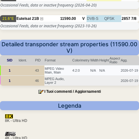
Occasional Feeds, data or inactive frequency
(2026-04-20)
21.6°E
Eutelsat 21B
11590.00
V
DVB-S
QPSK
2857
7/8
Occasional Feeds, data or inactive frequency
(2023-10-26)
Detailed transponder stream properties (11590.00
V)
Aspect
SID
Ident.
PID
Format
Colorimetry
Width
Height
Agg.
Ratio
MPEG Video
1
43
4:2:0
N/A
N/A
2026-07-19
Main, Main
MPEG Audio,
1
46
2026-07-19
Layer 2
I Tuoi commenti / Aggiornamenti
Legenda
8K - Ultra HD
4K - Ultra HD