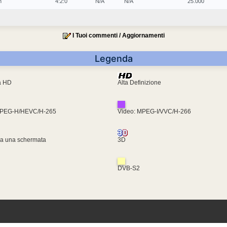
n
4:2:0
N/A
N/A
25.000
I Tuoi commenti / Aggiornamenti
Legenda
ra HD
Alta Definizione
MPEG-H/HEVC/H-265
Video: MPEG-I/VVC/H-266
za una schermata
3D
DVB-S2