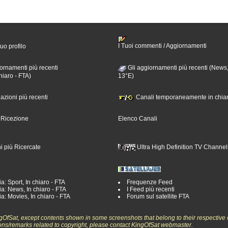
I Tuoi commenti / Aggiornamenti
tuo profilo
ornamenti più recenti
Gli aggiornamenti più recenti (News,
hiaro - FTA)
13°E)
nazioni più recenti
Canali temporaneamente in chiar
i Ricezione
Elenco Canali
i più Ricercate
Ultra High Definition TV Channel
a: Sport, In chiaro - FTA
Frequenze Feed
a: News, In chiaro - FTA
I Feed più recenti
a: Movies, In chiaro - FTA
Forum sul satellite FTA
ngOfSat, except contents shown in some screenshots that belong to their respective 
ons/remarks related to copyright, please contact KingOfSat webmaster.