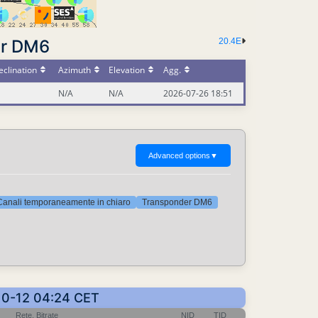
er DM6
20.4E
clination
Azimuth
Elevation
Agg.
N/A
N/A
2026-07-26 18:51
Advanced options
▼
Canali temporaneamente in chiaro
Transponder DM6
-10-12 04:24 CET
Rete, Bitrate
NID
TID