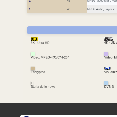
1
43
MPEG Video Main, Mai
1
46
MPEG Audio, Layer 2
4K - Ult
8K - Ultra HD
Video: MPEG-4/AVC/H-264
Video: 
Encrypted
Visualiz
+
Storia delle news
DVB-S