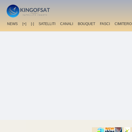
NEWS
[+]
[-]
SATELLITI
CANALI
BOUQUET
FASCI
CIMITERO