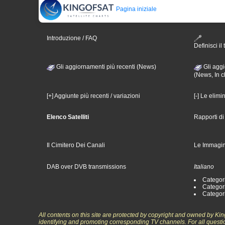
Pagina iniziale
Introduzione / FAQ
Definisci il 
Gli aggiornamenti più recenti (News)
Gli aggi
(News, In c
[+] Aggiunte più recenti / variazioni
[-] Le elimi
Elenco Satelliti
Rapporti d
Il Cimitero Dei Canali
Le Immagin
DAB over DVB transmissions
Italiano
Categori
Categori
Categori
All contents on this site are protected by copyright and owned by Ki
identifying and promoting corresponding TV channels. For all questi