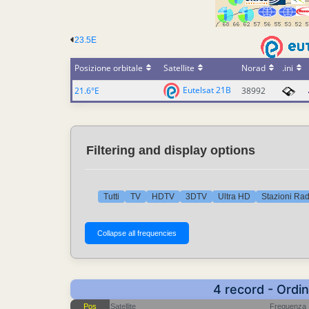
23.5E
Posizione orbitale
Satellite
Norad
.ini
Eutelsat 21B
21.6°E
38992
Filtering and display options
Tutti
TV
HDTV
3DTV
Ultra HD
Stazioni Rad
4 record - Ordi
Pos
Satellite
Frequenza