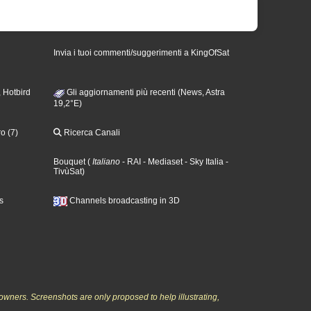
Invia i tuoi commenti/suggerimenti a KingOfSat
 Hotbird
Gli aggiornamenti più recenti (News, Astra
19,2°E)
o (7)
Ricerca Canali
Bouquet
(
Italiano
- RAI
- Mediaset
- Sky Italia
-
TivùSat
)
s
Channels broadcasting in 3D
owners. Screenshots are only proposed to help illustrating,