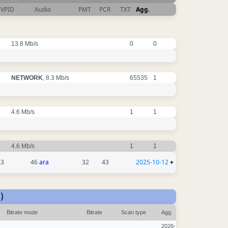
VPID
Audio
PMT
PCR
TXT
Agg.
13.8 Mb/s
0
0
NETWORK
, 8.3 Mb/s
65535
1
4.6 Mb/s
1
1
4.6 Mb/s
1
1
43
46
ara
32
43
2025-10-12
+
)
Bitrate mode
Bitrate
Scan type
Agg.
2026-