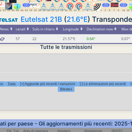
Eutelsat 21B
(
21.6°E
) Transpond
News
canali
Solo in chiaro
Longitude
Declination now
Max de
57
22
21.57°E
0.04°
0.07°
Tutte le trasmissioni
io
Data
[+] Aggiunte più recenti / variazioni
[-] Le eliminazioni più recenti
Bitrates
nati per paese - Gli aggiornamenti più recenti: 2025
Pol
Txp
Area di copertura
Standard
Modulazione
SR/FEC