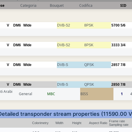
ese
Categoria
Bouquet
Codifica
SID
V
DM6
Wide
DVB-S2
8PSK
5700
5/6
V
DM6
Wide
DVB-S2
8PSK
3333
3/4
V
DM6
Wide
DVB-S
QPSK
2857
7/8
V
DM6
Wide
DVB-S
QPSK
2850
7/8
ti Arabi
General
MBC
BISS
1
Detailed transponder stream properties (11590.00 V
Frame rate
Colorimetry
Width
Height
Aspect Ratio
Sampling rate