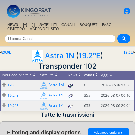
NEWS
[+]
[-]
SATELLITI
CANALI
BOUQUET
FASCI
CIMITERO
MAPPA DEL SITO
20.0E
19.1E
Astra 1N
(
19.2°E
)
Transponder 102
Posizione orbitale
Satellite
News
canali
Agg.
Astra 1M
19.2°E
0
2026-07-28 17:56
Astra 1N
19.2°E
355
2026-08-07 00:46
Astra 1P
19.2°E
653
2026-08-06 20:04
Tutte le trasmissioni
Filtering and display options
Advanced options
▼