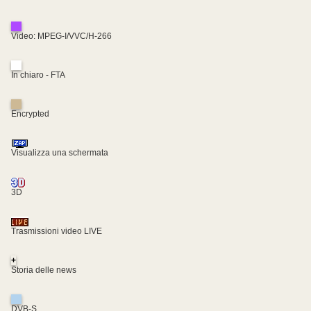
Video: MPEG-I/VVC/H-266
In chiaro - FTA
Encrypted
Visualizza una schermata
3D
Trasmissioni video LIVE
+
Storia delle news
DVB-S