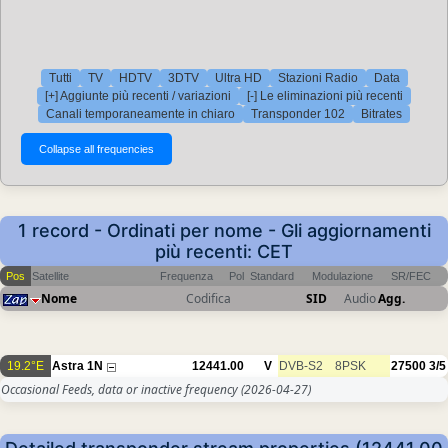
Tutti
TV
HDTV
3DTV
Ultra HD
Stazioni Radio
Data
[+] Aggiunte più recenti / variazioni
[-] Le eliminazioni più recenti
Canali temporaneamente in chiaro
Transponder 102
Bitrates
1 record - Ordinati per nome - Gli aggiornamenti
più recenti: CET
Pos
Satellite
Frequenza
Pol
Standard
Modulazione
SR/FEC
Nome
Codifica
SID
Audio
Agg.
19.2°E
Astra 1N
12441.00
V
DVB-S2
8PSK
27500
3/5
Occasional Feeds, data or inactive frequency
(2026-04-27)