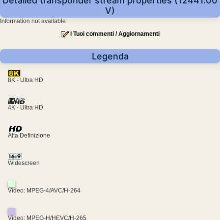
Detailed transponder stream properties (12441.00
V)
Information not available
I Tuoi commenti / Aggiornamenti
Legenda
8K - Ultra HD
4K - Ultra HD
Alta Definizione
Widescreen
Video: MPEG-4/AVC/H-264
Video: MPEG-H/HEVC/H-265