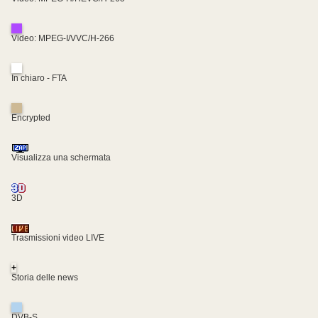
Video: MPEG-I/VVC/H-266
In chiaro - FTA
Encrypted
Visualizza una schermata
3D
Trasmissioni video LIVE
+
Storia delle news
DVB-S