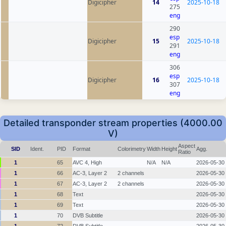
Digicipher
14
2025-10-18
275
eng
290
esp
Digicipher
15
2025-10-18
291
eng
306
esp
Digicipher
16
2025-10-18
307
eng
Detailed transponder stream properties (4000.00
V)
Aspect
SID
Ident.
PID
Format
Colorimetry
Width
Height
Agg.
Ratio
1
65
AVC 4, High
N/A
N/A
2026-05-30
1
66
AC-3, Layer 2
2 channels
2026-05-30
1
67
AC-3, Layer 2
2 channels
2026-05-30
1
68
Text
2026-05-30
1
69
Text
2026-05-30
1
70
DVB Subtitle
2026-05-30