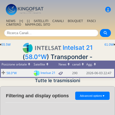
NEWS
[+]
[-]
SATELLITI
CANALI
BOUQUET
FASCI
CIMITERO
MAPPA DEL SITO
55.5W
61.0W
Intelsat 21
(
58.0°W
) Transponder -
Posizione orbitale
Satellite
News
canali
Agg.
Intelsat 21
58.0°W
290
2026-06-03 22:47
Tutte le trasmissioni
Filtering and display options
Advanced options
▼