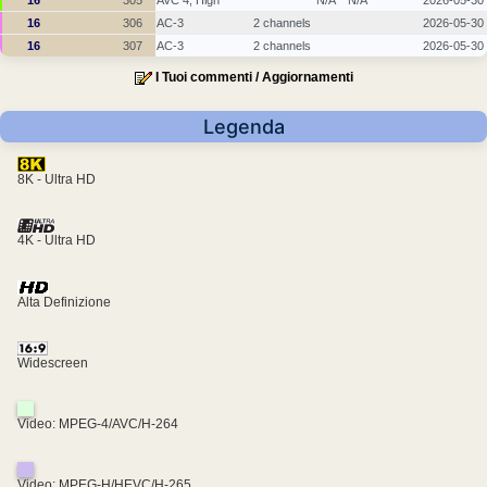
16
305
AVC 4, High
N/A
N/A
2026-05-30
16
306
AC-3
2 channels
2026-05-30
16
307
AC-3
2 channels
2026-05-30
I Tuoi commenti / Aggiornamenti
Legenda
8K - Ultra HD
4K - Ultra HD
Alta Definizione
Widescreen
Video: MPEG-4/AVC/H-264
Video: MPEG-H/HEVC/H-265