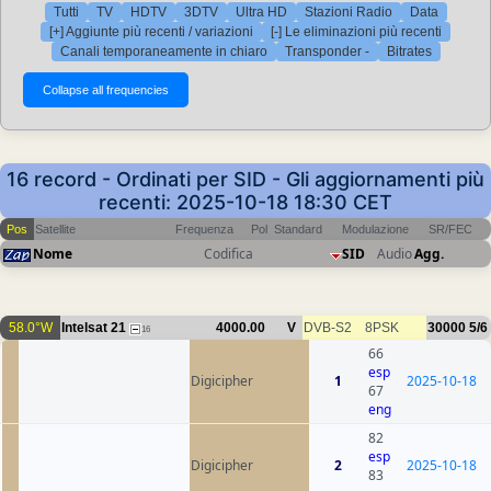
Tutti
TV
HDTV
3DTV
Ultra HD
Stazioni Radio
Data
[+] Aggiunte più recenti / variazioni
[-] Le eliminazioni più recenti
Canali temporaneamente in chiaro
Transponder -
Bitrates
16 record - Ordinati per SID - Gli aggiornamenti più
recenti: 2025-10-18 18:30 CET
Pos
Satellite
Frequenza
Pol
Standard
Modulazione
SR/FEC
Nome
Codifica
SID
Audio
Agg.
58.0°W
Intelsat 21
4000.00
V
DVB-S2
8PSK
30000
5/6
16
66
esp
Digicipher
1
2025-10-18
67
eng
82
esp
Digicipher
2
2025-10-18
83