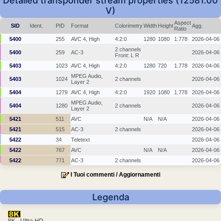
Detailed transponder stream properties (12581.00
V)
Aspect
SID
Ident.
PID
Format
Colorimetry
Width
Height
Agg.
Ratio
5400
255
AVC 4, High
4:2:0
1280
1080
1.778
2026-04-06
2 channels
5400
259
AC-3
2026-04-06
Front: L R
5403
1023
AVC 4, High
4:2:0
1280
720
1.778
2026-04-06
MPEG Audio,
5403
1024
2 channels
2026-04-06
Layer 2
5404
1279
AVC 4, High
4:2:0
1920
1080
1.778
2026-04-06
MPEG Audio,
5404
1280
2 channels
2026-04-06
Layer 2
5421
511
AVC
N/A
N/A
2026-04-06
5421
515
AC-3
2 channels
2026-04-06
5422
34
Teletext
2026-04-06
5422
767
AVC
N/A
N/A
2026-04-06
5422
771
AC-3
2 channels
2026-04-06
I Tuoi commenti / Aggiornamenti
Legenda