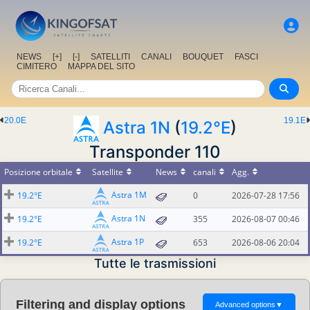
NEWS
[+]
[-]
SATELLITI
CANALI
BOUQUET
FASCI
CIMITERO
MAPPA DEL SITO
20.0E
19.1E
Astra 1N
(
19.2°E
)
Transponder 110
Posizione orbitale
Satellite
News
canali
Agg.
Astra 1M
19.2°E
0
2026-07-28 17:56
Astra 1N
19.2°E
355
2026-08-07 00:46
Astra 1P
19.2°E
653
2026-08-06 20:04
Tutte le trasmissioni
Filtering and display options
Advanced options
▼