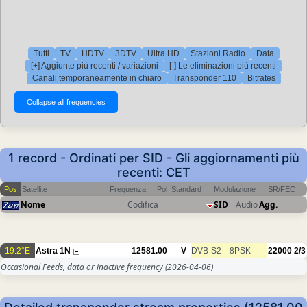
Tutti
TV
HDTV
3DTV
Ultra HD
Stazioni Radio
Data
[+] Aggiunte più recenti / variazioni
[-] Le eliminazioni più recenti
Canali temporaneamente in chiaro
Transponder 110
Bitrates
1 record - Ordinati per SID - Gli aggiornamenti più
recenti: CET
Pos
Satellite
Frequenza
Pol
Standard
Modulazione
SR/FEC
Nome
Codifica
SID
Audio
Agg.
19.2°E
Astra 1N
12581.00
V
DVB-S2
8PSK
22000
2/3
Occasional Feeds, data or inactive frequency
(2026-04-06)