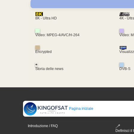
4K - Ult
8K - Ultra HD
Video: MPEG-4/AVC/H-264
Video: 
Encrypted
Visualiz
+
Storia delle news
DVB-S
Pagina iniziale
Introduzione / FAQ
Definisci il 