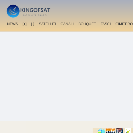
NEWS
[+]
[-]
SATELLITI
CANALI
BOUQUET
FASCI
CIMITERO