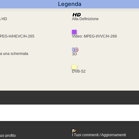
Legenda
ra HD
Alta Definizione
MPEG-H/HEVC/H-265
Video: MPEG-I/VVC/H-266
za una schermata
3D
DVB-S2
I Tuoi commenti / Aggiornamenti
tuo profilo