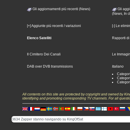
Gli aggiornamenti più recenti (News)
Gli aggi
(News, In c
[+] Aggiunte più recenti / variazioni
[-] Le elimi
Elenco Satelliti
Rapporti d
Il Cimitero Dei Canali
Le Immagin
DAB over DVB transmissions
Italiano
Categori
Categori
Categori
All contents on this site are protected by copyright and owned by Ki
identifying and promoting corresponding TV channels. For all questi
3634 Zapper stanno navigando su KingOfSat