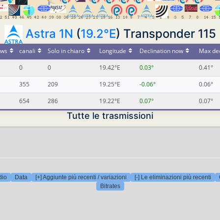
Astra 1N
(
19.2°E
) Transponder 115
ws
canali
Solo in chiaro
Longitude
Declination now
Max dec
0
0
19.42°E
0.03°
0.41°
355
209
19.25°E
-0.06°
0.06°
654
286
19.22°E
0.07°
0.07°
Tutte le trasmissioni
dio
Data
[+] Aggiunte più recenti / variazioni
[-] Le eliminazioni più recenti
Bitrates