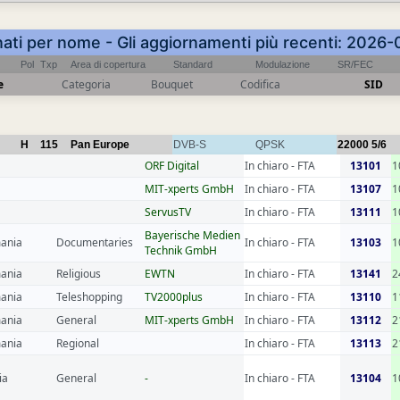
nati per nome - Gli aggiornamenti più recenti: 202
Pol
Txp
Area di copertura
Standard
Modulazione
SR/FEC
e
Categoria
Bouquet
Codifica
SID
H
115
Pan Europe
DVB-S
QPSK
22000
5/6
ORF Digital
In chiaro - FTA
13101
1
MIT-xperts GmbH
In chiaro - FTA
13107
1
ServusTV
In chiaro - FTA
13111
1
Bayerische Medien
ania
Documentaries
In chiaro - FTA
13103
1
Technik GmbH
ania
Religious
EWTN
In chiaro - FTA
13141
2
ania
Teleshopping
TV2000plus
In chiaro - FTA
13110
1
ania
General
MIT-xperts GmbH
In chiaro - FTA
13112
2
ania
Regional
In chiaro - FTA
13113
2
ia
General
-
In chiaro - FTA
13104
1