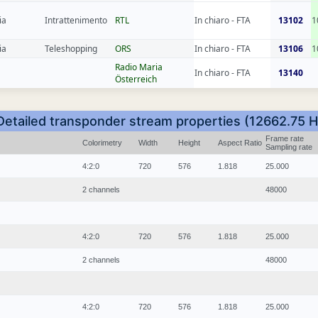
ia
Intrattenimento
RTL
In chiaro - FTA
13102
1
ia
Teleshopping
ORS
In chiaro - FTA
13106
1
Radio Maria
In chiaro - FTA
13140
Österreich
Detailed transponder stream properties (12662.75 H
Frame rate
Colorimetry
Width
Height
Aspect Ratio
Sampling rate
4:2:0
720
576
1.818
25.000
2 channels
48000
4:2:0
720
576
1.818
25.000
2 channels
48000
4:2:0
720
576
1.818
25.000