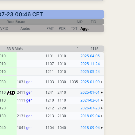
6-07-23 00:46 CET
Rete, Bitrate
NID
TID
VPID
Audio
PMT
PCR
TXT
Agg.
33.8 Mb/s
1
1115
010
1101
1010
2025-04-05
010
1107
1010
2025-11-24
010
1211
1010
2025-05-24
030
1031
ger
1103
1030
1035
2025-01-09
+
410
2411
ger
1241
2410
2025-01-01
+
110
1111
ger
1210
1110
2024-02-01
+
120
1212
2120
2026-07-23
+
130
2131
ger
1213
2130
2018-09-04
+
040
1041
ger
1104
1040
2018-09-04
+