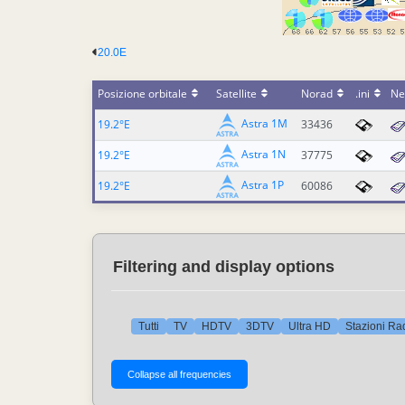
20.0E
Posizione orbitale
Satellite
Norad
.ini
Ne
Astra 1M
19.2°E
33436
Astra 1N
19.2°E
37775
Astra 1P
19.2°E
60086
Filtering and display options
Tutti
TV
HDTV
3DTV
Ultra HD
Stazioni Ra