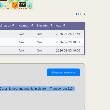
19.1E
lination
Azimuth
Elevation
Agg.
N/A
N/A
2026-07-28 17:56
N/A
N/A
2026-07-28 18:03
N/A
N/A
2026-08-05 16:06
Advanced options
▼
Canali temporaneamente in chiaro
Transponder 115