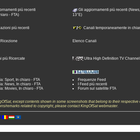
ornamenti più recenti
Gli aggiornamenti più recenti (News,
hiaro - FTA)
13°E)
nazioni più recenti
Canali temporaneamente in chiar
i Ricezione
Elenco Canali
i più Ricercate
Ultra High Definition TV Channel
a: Sport, In chiaro - FTA
Frequenze Feed
a: News, In chiaro - FTA
I Feed più recenti
a: Movies, In chiaro - FTA
Forum sul satellite FTA
ngOfSat, except contents shown in some screenshots that belong to their respective 
ons/remarks related to copyright, please contact KingOfSat webmaster.