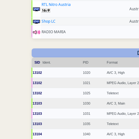
RTL Nitro Austria
Austr
Shop LC
Austr
RADIO MARIA
SID
Ident.
PID
Format
13102
1020
AVC 3, High
13102
1021
MPEG Audio, Layer 2
13102
1025
Teletext
13103
1030
AVC 3, Main
13103
1031
MPEG Audio, Layer 2
13103
1035
Teletext
13104
1040
AVC 3, High