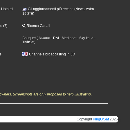
 Hotbird
Gli aggiornamenti più recenti (News, Astra
19,2°E)
o (7)
Ricerca Canali
Bouquet
(
Italiano
- RAI
- Mediaset
- Sky Italia
-
TivùSat
)
s
Channels broadcasting in 3D
owners. Screenshots are only proposed to help illustrating,
Copyright
KingOfSat
2026