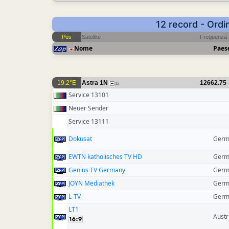
12 record - Ordi
Pos
Satellite
Frequenza
Nome
Paes
19.2°E
Astra 1N
12662.75
12
Service 13101
Neuer Sender
Service 13111
Dokusat
Germ
EWTN katholisches TV HD
Germ
Genius TV Germany
Germ
JOYN Mediathek
Germ
L-TV
Germ
LT1
Austr