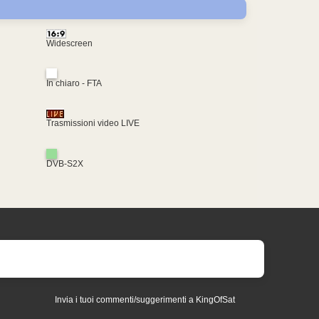
Widescreen
In chiaro - FTA
Trasmissioni video LIVE
DVB-S2X
Invia i tuoi commenti/suggerimenti a KingOfSat