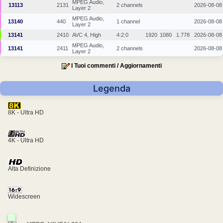
MPEG Audio,
13113
2131
2 channels
2026-08-08
Layer 2
MPEG Audio,
13140
440
1 channel
2026-08-08
Layer 2
13141
2410
AVC 4, High
4:2:0
1920
1080
1.778
2026-08-08
MPEG Audio,
13141
2411
2 channels
2026-08-08
Layer 2
I Tuoi commenti / Aggiornamenti
Legenda
8K - Ultra HD
4K - Ultra HD
Alta Definizione
Widescreen