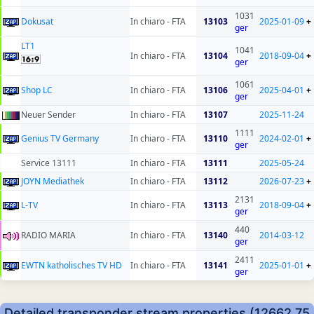
1031
Dokusat
In chiaro - FTA
13103
2025-01-09
+
ger
LT1
1041
In chiaro - FTA
13104
2018-09-04
+
ger
1061
Shop LC
In chiaro - FTA
13106
2025-04-01
+
ger
Neuer Sender
In chiaro - FTA
13107
2025-11-24
1111
Genius TV Germany
In chiaro - FTA
13110
2024-02-01
+
ger
Service 13111
In chiaro - FTA
13111
2025-05-24
JOYN Mediathek
In chiaro - FTA
13112
2026-07-23
+
2131
L-TV
In chiaro - FTA
13113
2018-09-04
+
ger
440
RADIO MARIA
In chiaro - FTA
13140
2014-03-12
ger
2411
EWTN katholisches TV HD
In chiaro - FTA
13141
2025-01-01
+
ger
Detailed transponder stream properties (12662.75