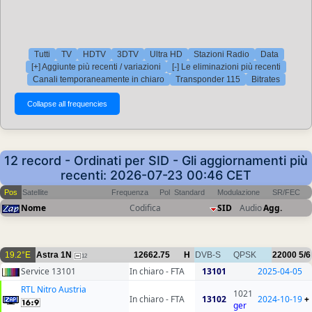
Tutti
TV
HDTV
3DTV
Ultra HD
Stazioni Radio
Data
[+] Aggiunte più recenti / variazioni
[-] Le eliminazioni più recenti
Canali temporaneamente in chiaro
Transponder 115
Bitrates
12 record - Ordinati per SID - Gli aggiornamenti più
recenti: 2026-07-23 00:46 CET
Pos
Satellite
Frequenza
Pol
Standard
Modulazione
SR/FEC
Nome
Codifica
SID
Audio
Agg.
19.2°E
Astra 1N
12662.75
H
DVB-S
QPSK
22000
5/6
12
Service 13101
In chiaro - FTA
13101
2025-04-05
RTL Nitro Austria
1021
In chiaro - FTA
13102
2024-10-19
+
ger