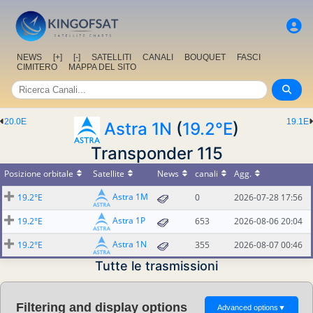
NEWS
[+]
[-]
SATELLITI
CANALI
BOUQUET
FASCI
CIMITERO
MAPPA DEL SITO
20.0E
19.1E
Astra 1N
(
19.2°E
)
Transponder 115
Posizione orbitale
Satellite
News
canali
Agg.
Astra 1M
19.2°E
0
2026-07-28 17:56
Astra 1P
19.2°E
653
2026-08-06 20:04
Astra 1N
19.2°E
355
2026-08-07 00:46
Tutte le trasmissioni
Filtering and display options
Advanced options
▼