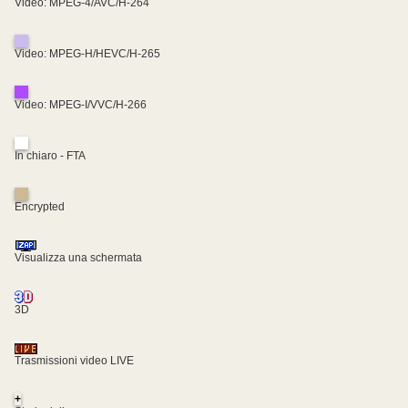
Video: MPEG-4/AVC/H-264
Video: MPEG-H/HEVC/H-265
Video: MPEG-I/VVC/H-266
In chiaro - FTA
Encrypted
Visualizza una schermata
3D
Trasmissioni video LIVE
+