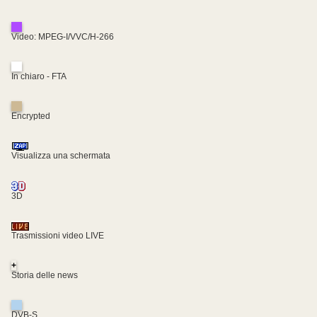
Video: MPEG-I/VVC/H-266
In chiaro - FTA
Encrypted
Visualizza una schermata
3D
Trasmissioni video LIVE
+
Storia delle news
DVB-S