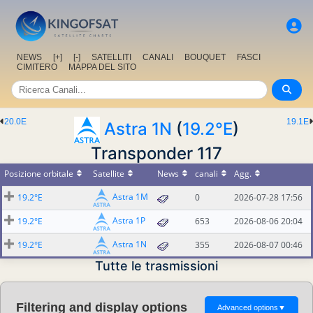
NEWS
[+]
[-]
SATELLITI
CANALI
BOUQUET
FASCI
CIMITERO
MAPPA DEL SITO
20.0E
19.1E
Astra 1N
(
19.2°E
)
Transponder 117
Posizione orbitale
Satellite
News
canali
Agg.
Astra 1M
19.2°E
0
2026-07-28 17:56
Astra 1P
19.2°E
653
2026-08-06 20:04
Astra 1N
19.2°E
355
2026-08-07 00:46
Tutte le trasmissioni
Filtering and display options
Advanced options
▼