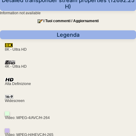
Detailed transponder stream properties (12692.25
H)
Information not available
I Tuoi commenti / Aggiornamenti
Legenda
8K - Ultra HD
4K - Ultra HD
Alta Definizione
Widescreen
Video: MPEG-4/AVC/H-264
Video: MPEG-H/HEVC/H-265