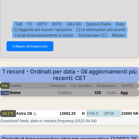
Tutti
TV
HDTV
3DTV
Ultra HD
Stazioni Radio
Data
[+] Aggiunte più recenti / variazioni
[-] Le eliminazioni più recenti
Canali temporaneamente in chiaro
Transponder 117
Bitrates
1 record - Ordinati per data - Gli aggiornamenti più
recenti: CET
Pos
Satellite
Frequenza
Pol
Standard
Modulazione
SR/FEC
Nome
Codifica
SID
Audio
Agg.
19.2°E
Astra 1N
12692.25
H
DVB-S
QPSK
22000
5/6
Occasional Feeds, data or inactive frequency
(2025-04-04)