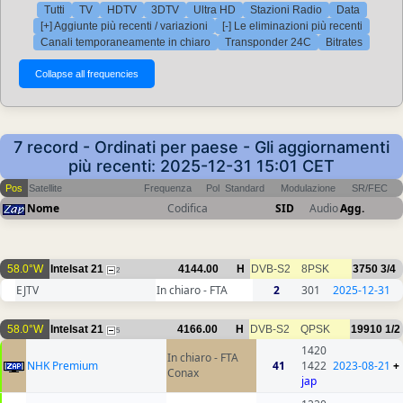
Tutti
TV
HDTV
3DTV
Ultra HD
Stazioni Radio
Data
[+] Aggiunte più recenti / variazioni
[-] Le eliminazioni più recenti
Canali temporaneamente in chiaro
Transponder 24C
Bitrates
7 record - Ordinati per paese - Gli aggiornamenti
più recenti: 2025-12-31 15:01 CET
Pos
Satellite
Frequenza
Pol
Standard
Modulazione
SR/FEC
Nome
Codifica
SID
Audio
Agg.
58.0°W
Intelsat 21
4144.00
H
DVB-S2
8PSK
3750
3/4
2
EJTV
In chiaro - FTA
2
301
2025-12-31
58.0°W
Intelsat 21
4166.00
H
DVB-S2
QPSK
19910
1/2
5
1420
In chiaro - FTA
NHK Premium
41
1422
2023-08-21
+
Conax
jap