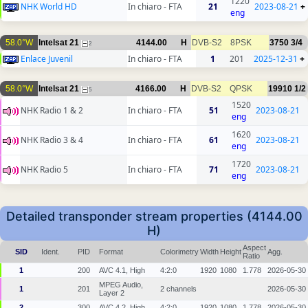
1220
NHK World HD
In chiaro - FTA
21
2023-08-21
+
eng
58.0°W
Intelsat 21
4144.00
H
DVB-S2
8PSK
3750
3/4
2
Enlace Juvenil
In chiaro - FTA
1
201
2025-12-31
+
58.0°W
Intelsat 21
4166.00
H
DVB-S2
QPSK
19910
1/2
5
1520
NHK Radio 1 & 2
In chiaro - FTA
51
2023-08-21
eng
1620
NHK Radio 3 & 4
In chiaro - FTA
61
2023-08-21
eng
1720
NHK Radio 5
In chiaro - FTA
71
2023-08-21
eng
Detailed transponder stream properties (4144.00
H)
Aspect
SID
Ident.
PID
Format
Colorimetry
Width
Height
Agg.
Ratio
1
200
AVC 4.1, High
4:2:0
1920
1080
1.778
2026-05-30
MPEG Audio,
1
201
2 channels
2026-05-30
Layer 2
2
300
AVC 4.2, High
4:2:0
1920
1080
1.778
2026-05-30