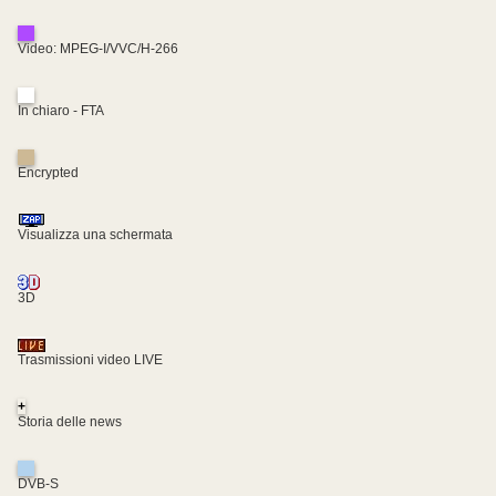
Video: MPEG-I/VVC/H-266
In chiaro - FTA
Encrypted
Visualizza una schermata
3D
Trasmissioni video LIVE
+
Storia delle news
DVB-S