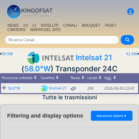
NEWS
[+]
[-]
SATELLITI
CANALI
BOUQUET
FASCI
CIMITERO
MAPPA DEL SITO
55.5W
61.0W
Intelsat 21
(
58.0°W
) Transponder 24C
Posizione orbitale
Satellite
News
canali
Agg.
Intelsat 21
58.0°W
290
2026-06-03 22:47
Tutte le trasmissioni
Filtering and display options
Advanced options
▼