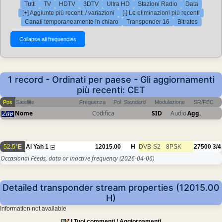
Tutti
TV
HDTV
3DTV
Ultra HD
Stazioni Radio
Data
[+] Aggiunte più recenti / variazioni
[-] Le eliminazioni più recenti
Canali temporaneamente in chiaro
Transponder 16
Bitrates
1 record - Ordinati per paese - Gli aggiornamenti
più recenti: CET
Pos
Satellite
Frequenza
Pol
Standard
Modulazione
SR/FEC
Nome
Codifica
SID
Audio
Agg.
52.5°E
Al Yah 1
12015.00
H
DVB-S2
8PSK
27500
3/4
Occasional Feeds, data or inactive frequency
(2026-04-06)
Detailed transponder stream properties (12015.00
H)
Information not available
I Tuoi commenti / Aggiornamenti