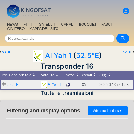
NEWS
[+]
[-]
SATELLITI
CANALI
BOUQUET
FASCI
CIMITERO
MAPPA DEL SITO
53.0E
52.0E
Al Yah 1
(
52.5°E
)
Transponder 16
Posizione orbitale
Satellite
News
canali
Agg.
Al Yah 1
52.5°E
85
2026-07-07 01:58
Tutte le trasmissioni
Filtering and display options
Advanced options
▼