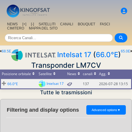
NEWS
[+]
[-]
SATELLITI
CANALI
BOUQUET
FASCI
CIMITERO
MAPPA DEL SITO
68.5E
65.0E
Intelsat 17
(
66.0°E
)
Transponder LM7CV
Posizione orbitale
Satellite
News
canali
Agg.
Intelsat 17
66.0°E
137
2026-07-28 13:15
Tutte le trasmissioni
Filtering and display options
Advanced options
▼