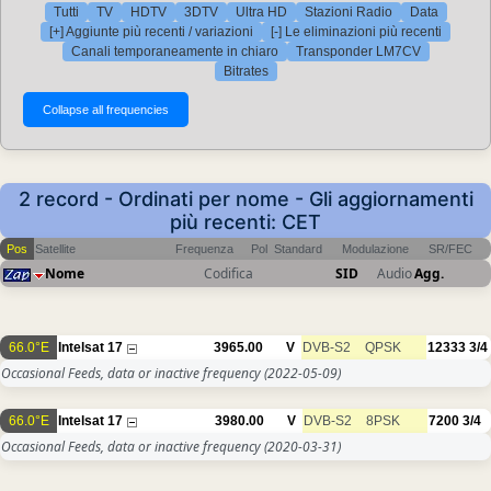
Tutti
TV
HDTV
3DTV
Ultra HD
Stazioni Radio
Data
[+] Aggiunte più recenti / variazioni
[-] Le eliminazioni più recenti
Canali temporaneamente in chiaro
Transponder LM7CV
Bitrates
2 record - Ordinati per nome - Gli aggiornamenti
più recenti: CET
Pos
Satellite
Frequenza
Pol
Standard
Modulazione
SR/FEC
Nome
Codifica
SID
Audio
Agg.
66.0°E
Intelsat 17
3965.00
V
DVB-S2
QPSK
12333
3/4
Occasional Feeds, data or inactive frequency
(2022-05-09)
66.0°E
Intelsat 17
3980.00
V
DVB-S2
8PSK
7200
3/4
Occasional Feeds, data or inactive frequency
(2020-03-31)