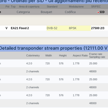
ord - Ordinati per SID - Gli aggiornamenti più recent
Pol
Txp
Area di copertura
Standard
Modulazione
SR/FEC
e
Categoria
Bouquet
Codifica
SID
V
EA21
Fixed 2
DVB-S2
8PSK
27500
2/3
Detailed transponder stream properties (12111.00 V
Frame rate
Colorimetry
Width
Height
Aspect Ratio
Sampling rate
n
4:2:0
720
576
1.778
25.000
2 channels
48000
n
4:2:0
720
576
1.778
25.000
2 channels
48000
n
4:2:0
720
576
1.778
25.000
2 channels
48000