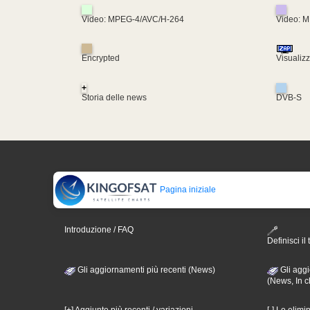
Video: MPEG-4/AVC/H-264
Video: 
Encrypted
Visualiz
+
Storia delle news
DVB-S
Pagina iniziale
Introduzione / FAQ
Definisci il 
Gli aggiornamenti più recenti (News)
Gli aggi
(News, In c
[+] Aggiunte più recenti / variazioni
[-] Le elimi