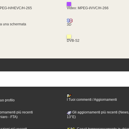
MPEG-H/HEVC/H-265
Video: MPEG-I/VVC/H-266
za una schermata
3D
DVB-S2
I Tuoi commenti / Aggiornamenti
tuo profilo
ornamenti più recenti
Gli aggiornamenti più recenti (News,
hiaro - FTA)
13°E)
nazioni più recenti
Canali temporaneamente in chiar