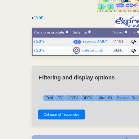
38.0E
Posizione orbitale
Satellite
Norad
.ini
36.0°E
Express AMU1
41191
Eutelsat 36D
36.0°E
59346
Filtering and display options
Tutti
TV
HDTV
3DTV
Ultra HD
Stazioni Rad