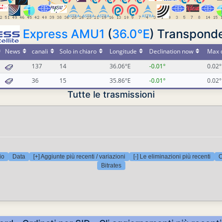
Express AMU1
(
36.0°E
) Transpond
News
canali
Solo in chiaro
Longitude
Declination now
Max d
137
14
36.06°E
-0.01°
0.02°
36
15
35.86°E
-0.01°
0.02°
Tutte le trasmissioni
io
Data
[+] Aggiunte più recenti / variazioni
[-] Le eliminazioni più recenti
C
Bitrates