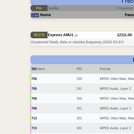
1 rec
Pos
Satellite
Frequenza
Nome
Paes
36.0°E
Express AMU1
12111.00
Occasional Feeds, data or inactive frequency
(2026-03-01)
SID
Ident.
PID
Format
705
240
MPEG Video Main, Mai
705
241
MPEG Audio, Layer 2
706
250
MPEG Video Main, Mai
706
251
MPEG Audio, Layer 2
713
201
MPEG Video Main, Mai
713
301
MPEG Audio, Layer 2