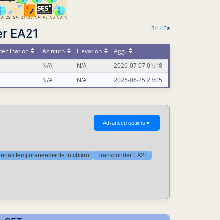
34.4E
er EA21
eclination
Azimuth
Elevation
Agg.
N/A
N/A
2026-07-07 01:18
N/A
N/A
2026-06-25 23:05
Advanced options
▼
anali temporaneamente in chiaro
Transponder EA21