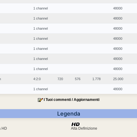
1 channel
48000
1 channel
48000
1 channel
48000
1 channel
48000
1 channel
48000
1 channel
48000
1 channel
48000
n
4:2:0
720
576
1.778
25.000
1 channel
48000
I Tuoi commenti / Aggiornamenti
Legenda
ra HD
Alta Definizione