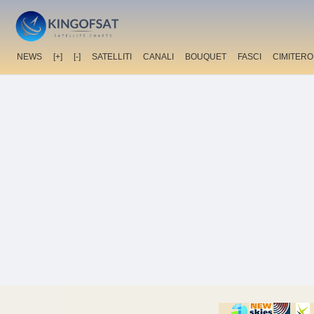
NEWS
[+]
[-]
SATELLITI
CANALI
BOUQUET
FASCI
CIMITERO