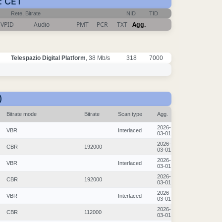
i: CET
Rete, Bitrate
NID
TID
VPID
Audio
PMT
PCR
TXT
Agg.
Telespazio Digital Platform
, 38 Mb/s
318
7000
)
Bitrate mode
Bitrate
Scan type
Agg.
2026-
VBR
Interlaced
03-01
2026-
CBR
192000
03-01
2026-
VBR
Interlaced
03-01
2026-
CBR
192000
03-01
2026-
VBR
Interlaced
03-01
2026-
CBR
112000
03-01