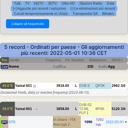
Tutti
TV
HDTV
3DTV
Ultra HD
Stazioni Radio
Data
[+] Aggiunte più recenti / variazioni
[-] Le eliminazioni più recenti
Canali temporaneamente in chiaro
Transponder 6A
Bitrates
5 record - Ordinati per paese - Gli aggiornamenti
più recenti: 2022-05-01 10:36 CET
Pos
Satellite
Frequenza
Pol
Standard
Modulazione
SR/FEC
Nome
Codifica
SID
Audio
Agg.
49.0°E
Yamal 601
3916.00
L
DVB-S
QPSK
2962
3/4
Occasional Feeds, data or inactive frequency
(2023-08-15)
DVB-S2
49.0°E
Yamal 601
3858.00
L
T2-MI,
8PSK
5120
3/4
4
PLP 1
In chiaro - FTA
1092
OTR
1090
2022-05-01
+
Roscrypt 2
rus