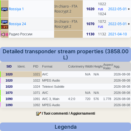
1022
In chiaro - FTA
Rossiya 1
1020
rus
2022-05-01
+
Roscrypt 2
1024
In chiaro - FTA
1072
Rossiya 24
1070
2022-05-01
+
Roscrypt 2
rus
Радио России
1130
1132
2021-04-10
Detailed transponder stream properties (3858.00
L)
Aspect
SID
Ident.
PID
Format
Colorimetry
Width
Height
Agg.
Ratio
1020
1021
AVC
N/A
N/A
2026-08-08
1020
1022
MPEG Audio
2026-08-08
1020
1024
Teletext Subtitle
2026-08-08
1070
1071
AVC
N/A
N/A
2026-08-08
1090
1091
AVC 3, Main
4:2:0
720
576
1.778
2026-08-08
1090
1092
MPEG Audio
2026-08-08
I Tuoi commenti / Aggiornamenti
Legenda