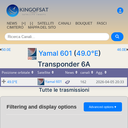
NEWS
[+]
[-]
SATELLITI
CANALI
BOUQUET
FASCI
CIMITERO
MAPPA DEL SITO
50.0E
46.0E
Yamal 601
(
49.0°E
)
Transponder 6A
Posizione orbitale
Satellite
News
canali
Agg.
Yamal 601
49.0°E
162
2026-04-05 20:33
Tutte le trasmissioni
Filtering and display options
Advanced options
▼