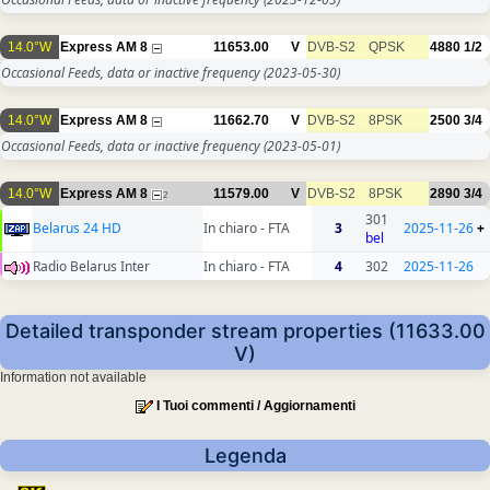
14.0°W
Express AM 8
11653.00
V
DVB-S2
QPSK
4880
1/2
Occasional Feeds, data or inactive frequency
(2023-05-30)
14.0°W
Express AM 8
11662.70
V
DVB-S2
8PSK
2500
3/4
Occasional Feeds, data or inactive frequency
(2023-05-01)
14.0°W
Express AM 8
11579.00
V
DVB-S2
8PSK
2890
3/4
2
301
Belarus 24 HD
In chiaro - FTA
3
2025-11-26
+
bel
Radio Belarus Inter
In chiaro - FTA
4
302
2025-11-26
Detailed transponder stream properties (11633.00
V)
Information not available
I Tuoi commenti / Aggiornamenti
Legenda