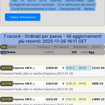
Tutti
TV
HDTV
3DTV
Ultra HD
Stazioni Radio
Data
[+] Aggiunte più recenti / variazioni
[-] Le eliminazioni più recenti
Canali temporaneamente in chiaro
Transponder D8
Bitrates
7 record - Ordinati per paese - Gli aggiornamenti
più recenti: 2025-11-26 16:11 CET
Pos
Satellite
Frequenza
Pol
Standard
Modulazione
SR/FEC
Nome
Codifica
SID
Audio
Agg.
14.0°W
Express AM 8
11600.00
V
DVB-S
QPSK
12110
3/4
Occasional Feeds, data or inactive frequency
(2023-01-19)
14.0°W
Express AM 8
11624.00
V
DVB-S2
8PSK
6888
2/3
Occasional Feeds, data or inactive frequency
(2023-05-30)
14.0°W
Express AM 8
11633.00
V
DVB-S2
QPSK
13880
1/2
Occasional Feeds, data or inactive frequency
(2023-12-03)