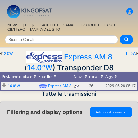
NEWS
[+]
[-]
SATELLITI
CANALI
BOUQUET
FASCI
CIMITERO
MAPPA DEL SITO
12.0W
15.0W
Express AM 8
(
14.0°W
) Transponder D8
Posizione orbitale
Satellite
News
canali
Agg.
14.0°W
Express AM 8
26
2026-06-28 08:17
Tutte le trasmissioni
Filtering and display options
Advanced options
▼