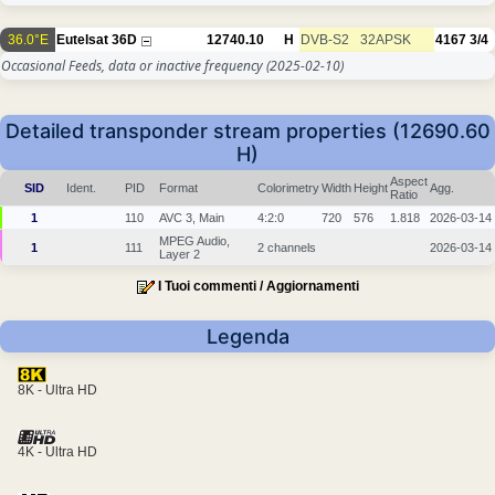
36.0°E
Eutelsat 36D
12740.10
H
DVB-S2
32APSK
4167
3/4
Occasional Feeds, data or inactive frequency
(2025-02-10)
Detailed transponder stream properties (12690.60
H)
Aspect
SID
Ident.
PID
Format
Colorimetry
Width
Height
Agg.
Ratio
1
110
AVC 3, Main
4:2:0
720
576
1.818
2026-03-14
MPEG Audio,
1
111
2 channels
2026-03-14
Layer 2
I Tuoi commenti / Aggiornamenti
Legenda
8K - Ultra HD
4K - Ultra HD