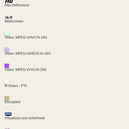
Alta Definizione
Widescreen
Video: MPEG-4/AVC/H-264
Video: MPEG-H/HEVC/H-265
Video: MPEG-I/VVC/H-266
In chiaro - FTA
Encrypted
Visualizza una schermata