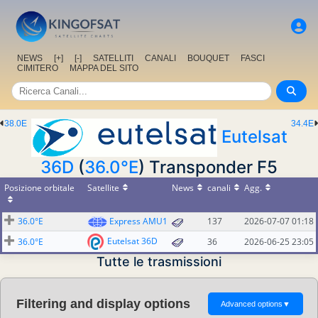
NEWS
[+]
[-]
SATELLITI
CANALI
BOUQUET
FASCI
CIMITERO
MAPPA DEL SITO
38.0E
34.4E
Eutelsat
36D
(
36.0°E
) Transponder F5
Posizione orbitale
Satellite
News
canali
Agg.
36.0°E
Express AMU1
137
2026-07-07 01:18
Eutelsat 36D
36.0°E
36
2026-06-25 23:05
Tutte le trasmissioni
Filtering and display options
Advanced options
▼