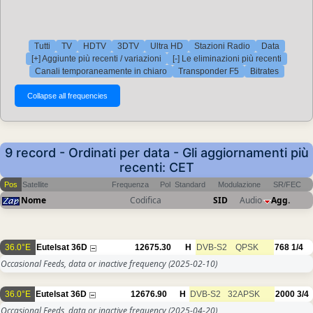
Tutti
TV
HDTV
3DTV
Ultra HD
Stazioni Radio
Data
[+] Aggiunte più recenti / variazioni
[-] Le eliminazioni più recenti
Canali temporaneamente in chiaro
Transponder F5
Bitrates
9 record - Ordinati per data - Gli aggiornamenti più
recenti: CET
Pos
Satellite
Frequenza
Pol
Standard
Modulazione
SR/FEC
Nome
Codifica
SID
Audio
Agg.
36.0°E
Eutelsat 36D
12675.30
H
DVB-S2
QPSK
768
1/4
Occasional Feeds, data or inactive frequency
(2025-02-10)
36.0°E
Eutelsat 36D
12676.90
H
DVB-S2
32APSK
2000
3/4
Occasional Feeds, data or inactive frequency
(2025-04-20)