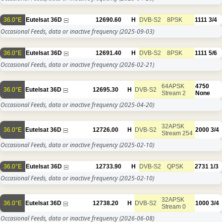
36.0°E
Eutelsat 36D
12690.60
H
DVB-S2
8PSK
1111
3/4
Occasional Feeds, data or inactive frequency
(2025-09-03)
36.0°E
Eutelsat 36D
12691.40
H
DVB-S2
8PSK
1111
5/6
Occasional Feeds, data or inactive frequency
(2026-02-21)
64APSK
4750
36.0°E
Eutelsat 36D
12695.30
H
DVB-S2
Stream 2
None
Occasional Feeds, data or inactive frequency
(2025-04-20)
32APSK
36.0°E
Eutelsat 36D
12726.00
H
DVB-S2
2000
3/4
Stream 254
Occasional Feeds, data or inactive frequency
(2025-02-10)
36.0°E
Eutelsat 36D
12733.90
H
DVB-S2
QPSK
2731
1/3
Occasional Feeds, data or inactive frequency
(2025-02-10)
32APSK
36.0°E
Eutelsat 36D
12738.20
H
DVB-S2
1000
3/4
Stream 0
Occasional Feeds, data or inactive frequency
(2026-06-08)