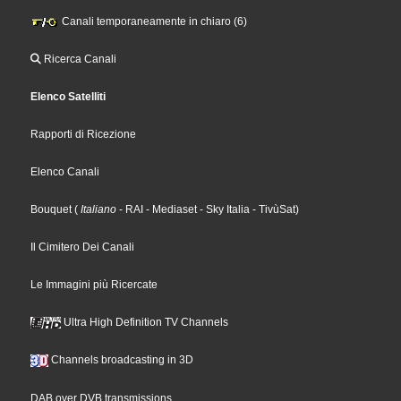
Canali temporaneamente in chiaro (6)
Ricerca Canali
Elenco Satelliti
Rapporti di Ricezione
Elenco Canali
Bouquet
(
Italiano
- RAI
- Mediaset
- Sky Italia
- TivùSat
)
Il Cimitero Dei Canali
Le Immagini più Ricercate
Ultra High Definition TV Channels
Channels broadcasting in 3D
DAB over DVB transmissions