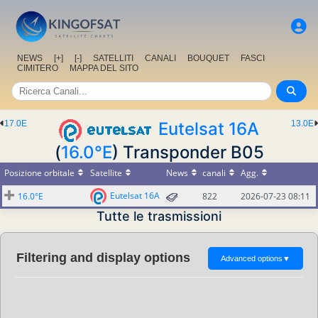
NEWS
[+]
[-]
SATELLITI
CANALI
BOUQUET
FASCI
CIMITERO
MAPPA DEL SITO
17.0E
Eutelsat 16A
13.0E
(
16.0°E
) Transponder B05
Posizione orbitale
Satellite
News
canali
Agg.
Eutelsat 16A
16.0°E
822
2026-07-23 08:11
Tutte le trasmissioni
Filtering and display options
Advanced options
▼