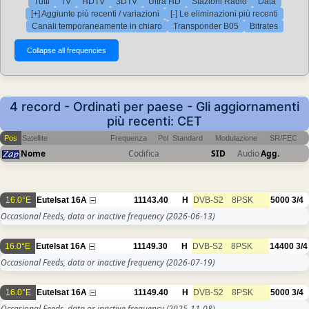
Tutti
TV
HDTV
3DTV
Ultra HD
Stazioni Radio
Data
[+] Aggiunte più recenti / variazioni
[-] Le eliminazioni più recenti
Canali temporaneamente in chiaro
Transponder B05
Bitrates
4 record - Ordinati per paese - Gli aggiornamenti
più recenti: CET
Pos
Satellite
Frequenza
Pol
Standard
Modulazione
SR/FEC
Nome
Codifica
SID
Audio
Agg.
16.0°E
Eutelsat 16A
11143.40
H
DVB-S2
8PSK
5000
3/4
Occasional Feeds, data or inactive frequency
(2026-06-13)
16.0°E
Eutelsat 16A
11149.30
H
DVB-S2
8PSK
14400
3/4
Occasional Feeds, data or inactive frequency
(2026-07-19)
16.0°E
Eutelsat 16A
11149.40
H
DVB-S2
8PSK
5000
3/4
Occasional Feeds, data or inactive frequency
(2025-11-08)