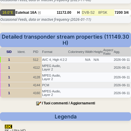
16.0°E
Eutelsat 16A
11172.00
H
DVB-S2
8PSK
7200
3/4
Occasional Feeds, data or inactive frequency
(2026-01-11)
Detailed transponder stream properties (11149.30
H)
Aspect
SID
Ident.
PID
Format
Colorimetry
Width
Height
Agg.
Ratio
1
512
AVC 4, High 4:2:2
N/A
N/A
2026-06-11
MPEG Audio,
1
4112
2026-06-11
Layer 2
MPEG Audio,
1
4128
2026-06-11
Layer 2
1
4144
PCM
2026-06-11
MPEG Audio,
1
4160
2026-06-11
Layer 2
I Tuoi commenti / Aggiornamenti
Legenda
8K - Ultra HD