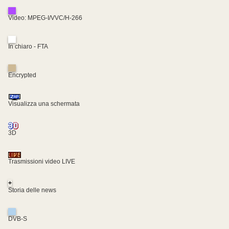
Video: MPEG-I/VVC/H-266
In chiaro - FTA
Encrypted
Visualizza una schermata
3D
Trasmissioni video LIVE
+
Storia delle news
DVB-S