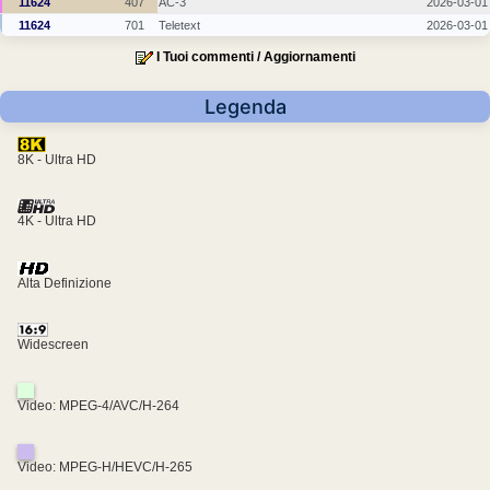
11624
407
AC-3
2026-03-01
11624
701
Teletext
2026-03-01
I Tuoi commenti / Aggiornamenti
Legenda
8K - Ultra HD
4K - Ultra HD
Alta Definizione
Widescreen
Video: MPEG-4/AVC/H-264
Video: MPEG-H/HEVC/H-265