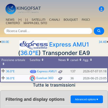
NEWS
[+]
[-]
SATELLITI
CANALI
BOUQUET
FASCI
CIMITERO
MAPPA DEL SITO
38.0E
34.4E
Express AMU1
(
36.0°E
) Transponder EA9
Posizione orbitale
Satellite
News
canali
Agg.
36.0°E
Express AMU1
137
2026-07-07 01:18
Eutelsat 36D
36.0°E
36
2026-06-25 23:05
Tutte le trasmissioni
Filtering and display options
Advanced options
▼