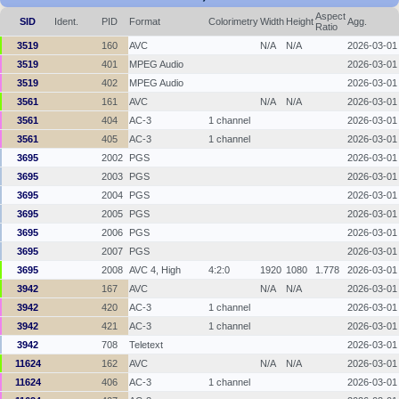
Aspect
SID
Ident.
PID
Format
Colorimetry
Width
Height
Agg.
Ratio
3519
160
AVC
N/A
N/A
2026-03-01
3519
401
MPEG Audio
2026-03-01
3519
402
MPEG Audio
2026-03-01
3561
161
AVC
N/A
N/A
2026-03-01
3561
404
AC-3
1 channel
2026-03-01
3561
405
AC-3
1 channel
2026-03-01
3695
2002
PGS
2026-03-01
3695
2003
PGS
2026-03-01
3695
2004
PGS
2026-03-01
3695
2005
PGS
2026-03-01
3695
2006
PGS
2026-03-01
3695
2007
PGS
2026-03-01
3695
2008
AVC 4, High
4:2:0
1920
1080
1.778
2026-03-01
3942
167
AVC
N/A
N/A
2026-03-01
3942
420
AC-3
1 channel
2026-03-01
3942
421
AC-3
1 channel
2026-03-01
3942
708
Teletext
2026-03-01
11624
162
AVC
N/A
N/A
2026-03-01
11624
406
AC-3
1 channel
2026-03-01