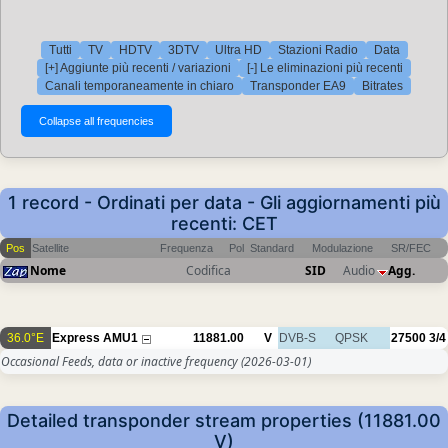
Tutti
TV
HDTV
3DTV
Ultra HD
Stazioni Radio
Data
[+] Aggiunte più recenti / variazioni
[-] Le eliminazioni più recenti
Canali temporaneamente in chiaro
Transponder EA9
Bitrates
1 record - Ordinati per data - Gli aggiornamenti più
recenti: CET
Pos
Satellite
Frequenza
Pol
Standard
Modulazione
SR/FEC
Nome
Codifica
SID
Audio
Agg.
36.0°E
Express AMU1
11881.00
V
DVB-S
QPSK
27500
3/4
Occasional Feeds, data or inactive frequency
(2026-03-01)
Detailed transponder stream properties (11881.00
V)