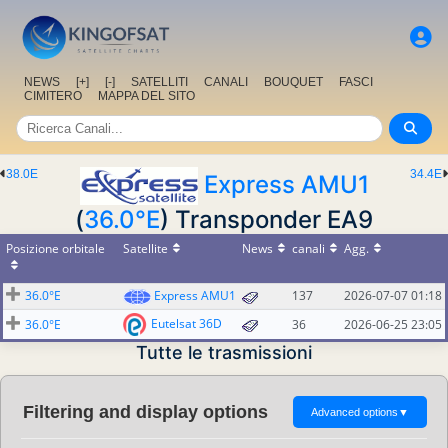
NEWS
[+]
[-]
SATELLITI
CANALI
BOUQUET
FASCI
CIMITERO
MAPPA DEL SITO
38.0E
34.4E
Express AMU1
(
36.0°E
) Transponder EA9
Posizione orbitale
Satellite
News
canali
Agg.
36.0°E
Express AMU1
137
2026-07-07 01:18
Eutelsat 36D
36.0°E
36
2026-06-25 23:05
Tutte le trasmissioni
Filtering and display options
Advanced options
▼