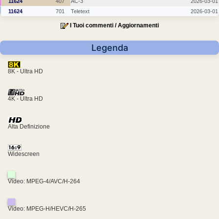
11624
407
AC-3
2026-03-01
11624
701
Teletext
2026-03-01
I Tuoi commenti / Aggiornamenti
Legenda
8K - Ultra HD
4K - Ultra HD
Alta Definizione
Widescreen
Video: MPEG-4/AVC/H-264
Video: MPEG-H/HEVC/H-265