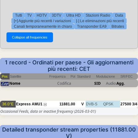
Tutti
TV
HDTV
3DTV
Ultra HD
Stazioni Radio
Data
[+] Aggiunte più recenti / variazioni
[-] Le eliminazioni più recenti
Canali temporaneamente in chiaro
Transponder EA9
Bitrates
1 record - Ordinati per paese - Gli aggiornamenti
più recenti: CET
Pos
Satellite
Frequenza
Pol
Standard
Modulazione
SR/FEC
Nome
Codifica
SID
Audio
Agg.
36.0°E
Express AMU1
11881.00
V
DVB-S
QPSK
27500
3/4
Occasional Feeds, data or inactive frequency
(2026-03-01)
Detailed transponder stream properties (11881.00
V)