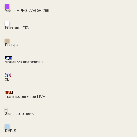
Video: MPEG-I/VVC/H-266
In chiaro - FTA
Encrypted
Visualizza una schermata
3D
Trasmissioni video LIVE
+
Storia delle news
DVB-S